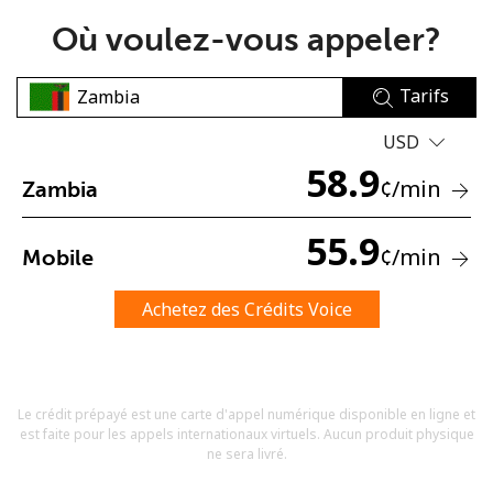
Où voulez-vous appeler?
Tarifs
USD
58.9
Aucun mot de passe créé
¢
/min
Zambia
8 caractères minimum
Une lettre majuscule et une lettre minuscule
55.9
¢
/min
Mobile
Un numéro
Un caractère spécial
Achetez des Crédits Voice
Le crédit prépayé est une carte d'appel numérique disponible en ligne et
est faite pour les appels internationaux virtuels. Aucun produit physique
Restez en contact pour obtenir nos meilleures offres.
ne sera livré.
En créant un compte sur ce site, j'accepte les présentes