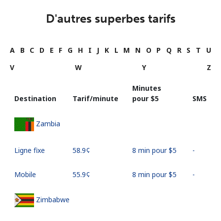
D'autres superbes tarifs
A
B
C
D
E
F
G
H
I
J
K
L
M
N
O
P
Q
R
S
T
U
V
W
Y
Z
Minutes
Destination
Tarif/minute
pour ⁦$5⁩
SMS
Zambia
Ligne fixe
⁦58.9¢⁩
8 min pour ⁦$5⁩
-
Mobile
⁦55.9¢⁩
8 min pour ⁦$5⁩
-
Zimbabwe