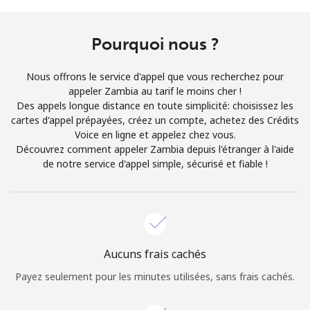
Conditions générales.
Pourquoi nous ?
S'inscrire
Nous offrons le service d'appel que vous recherchez pour
appeler Zambia au tarif le moins cher !
Des appels longue distance en toute simplicité: choisissez les
cartes d'appel prépayées, créez un compte, achetez des Crédits
Bonjour!
Voice en ligne et appelez chez vous.
Découvrez comment appeler Zambia depuis l'étranger à l'aide
de notre service d'appel simple, sécurisé et fiable !
Identifiez-vous ou
INSCRIVEZ-VOUS →
Aucuns frais cachés
Rappel du mot de passe →
Payez seulement pour les minutes utilisées, sans frais cachés.