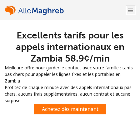
Excellents tarifs pour les
Bienvenue!
appels internationaux en
Vous avez déjà un compte?
Connectez-vous →
Zambia ⁦58.9¢⁩/min
Meilleure offre pour garder le contact avec votre famille : tarifs
S'enregistrer avec
pas chers pour appeler les lignes fixes et les portables en
Zambia
Profitez de chaque minute avec des appels internationaux pas
chers, aucuns frais supplémentaires, aucun contrat et aucune
surprise.
ou
Achetez dès maintenant