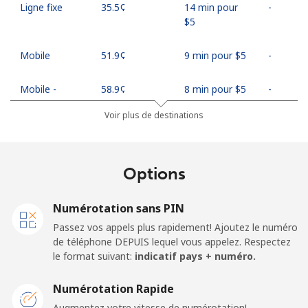
Ligne fixe
⁦35.5¢⁩
14 min pour
-
⁦$5⁩
Mobile
⁦51.9¢⁩
9 min pour ⁦$5⁩
-
Mobile -
⁦58.9¢⁩
8 min pour ⁦$5⁩
-
Econet
Voir plus de destinations
Options
Numérotation sans PIN
Passez vos appels plus rapidement! Ajoutez le numéro
de téléphone DEPUIS lequel vous appelez. Respectez
le format suivant:
indicatif pays + numéro.
Numérotation Rapide
Augmentez votre vitesse de numérotation!