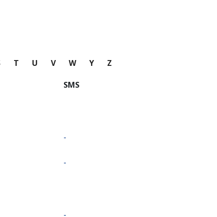
S
T
U
V
W
Y
Z
SMS
-
-
-