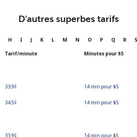
ou
Continue avec
D'autres superbes tarifs
G
H
I
J
K
L
M
N
O
P
Q
R
Tarif/minute
Minutes pour ⁦$5⁩
⁦33.9¢⁩
14 min pour ⁦$5⁩
⁦34.5¢⁩
14 min pour ⁦$5⁩
⁦33.9¢⁩
14 min pour ⁦$5⁩