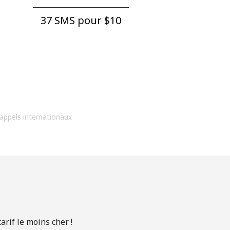
37 SMS pour ⁦$10⁩
 appels internationaux
rif le moins cher !