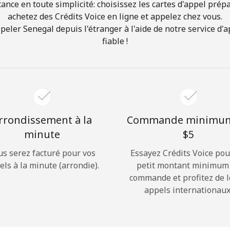
ance en toute simplicité: choisissez les cartes d'appel prép
achetez des Crédits Voice en ligne et appelez chez vous.
Bonjour!
ler Senegal depuis l'étranger à l'aide de notre service d'ap
fiable !
Identifiez-vous ou
INSCRIVEZ-VOUS →
rrondissement à la
Commande minimu
minute
⁦$5⁩
us serez facturé pour vos
Essayez Crédits Voice pou
Rappel du mot de passe →
els à la minute (arrondie).
petit montant minimum
commande et profitez de 
appels internationaux
Login