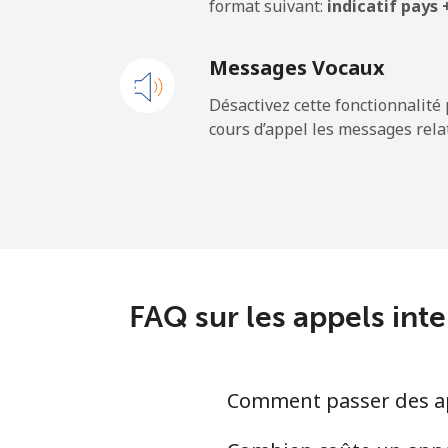
format suivant:
indicatif pays
Ligne fixe
Messages Vocaux
Mobile
Désactivez cette fonctionnalité 
cours d’appel les messages relat
Sao Tome And Principe
All country
Saudi Arabia
Ligne fixe
FAQ sur les appels int
Mobile
Comment passer des ap
Senegal