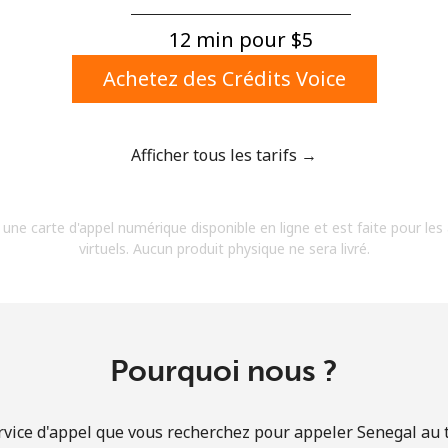
Un numéro
Un caractère spécial
12 min pour ⁦$5⁩
Achetez des Crédits Voice
Afficher tous les tarifs →
Restez en contact pour obtenir nos meilleures
 une carte d'appel numérique disponible en ligne et est faite pour les
offres.
virtuels. Aucun produit physique ne sera livré.
En créant un compte sur ce site, j'accepte les
présentes
Conditions générales.
S'inscrire
Pourquoi nous ?
rvice d'appel que vous recherchez pour appeler Senegal au ta