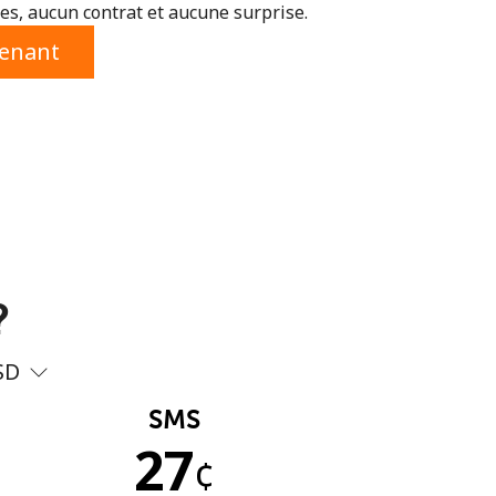
s, aucun contrat et aucune surprise.
tenant
?
SD
SMS
27
¢