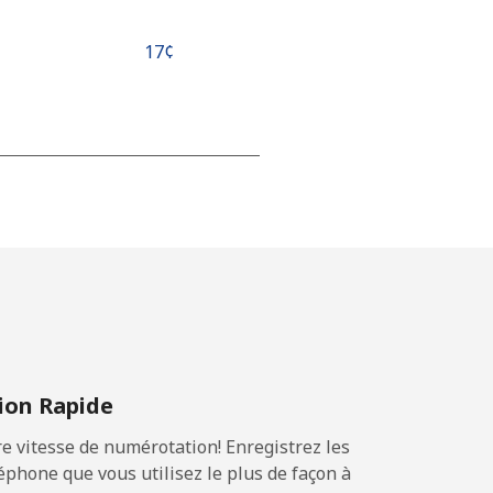
⁦17¢⁩
-
-
-
on Rapide
⁦25¢⁩
 vitesse de numérotation! Enregistrez les
phone que vous utilisez le plus de façon à