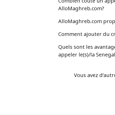
Combien coûte un appel 
Ligne fixe
AlloMaghreb.com?
Mobile
AlloMaghreb.com propos
Serbia
Comment ajouter du cré
Ligne fixe
Quels sont les avantag
appeler le(s)/la Senega
Mobile
Seychelles
Vous avez d’autr
Ligne fixe
Mobile
Sierra Leone