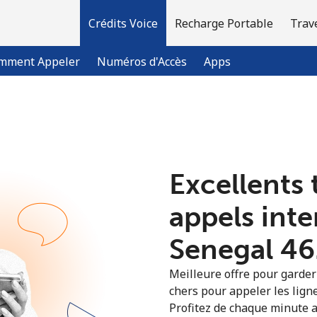
Crédits Voice
Recharge Portable
Trav
mment Appeler
Numéros d'Accès
Apps
Bienvenue!
Excellents 
Vous avez déjà un compte?
Connectez-vous →
appels int
S'enregistrer avec
Senegal ⁦46
Meilleure offre pour garder l
chers pour appeler les ligne
Profitez de chaque minute a