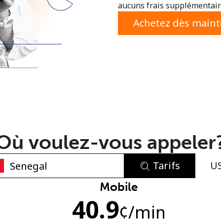
aucuns frais supplémentaire
ou
Achetez dès main
Où voulez-vous appeler
Tarifs
U
Aucun mot de passe créé
Mobile
40.9
8 caractères minimum
¢
/min
Une lettre majuscule et une lettre minuscule