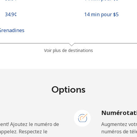
⁦34.9¢⁩
14 min pour ⁦$5⁩
Grenadines
⁦30.5¢⁩
16 min pour ⁦$5⁩
Voir plus de destinations
⁦33.9¢⁩
14 min pour ⁦$5⁩
Options
⁦127.5¢⁩
3 min pour ⁦$5⁩
N
Numérotati
⁦133.9¢⁩
3 min pour ⁦$5⁩
ent! Ajoutez le numéro de
Augmentez votre
ppelez. Respectez le
numéros de télé