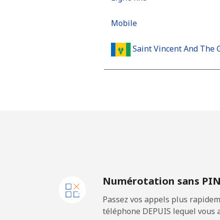
Mobile
Saint Vincent And The 
Ligne fixe
Mobile
Samoa
Ligne fixe
Numérotation sans PI
Mobile
Passez vos appels plus rapidem
San Marino
téléphone DEPUIS lequel vous a