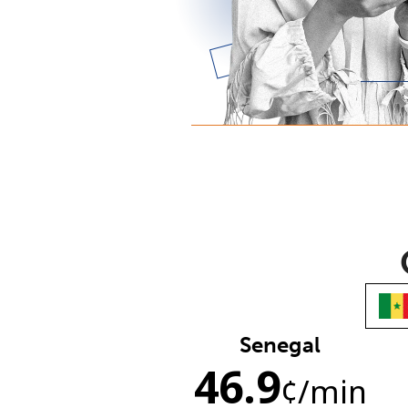
Senegal
46.9
¢
/min