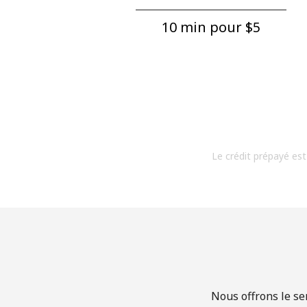
10 min pour ⁦$5⁩
Le crédit prépayé est
Nous offrons le se