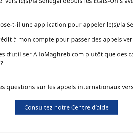
vers le(s)/la Senegal depuis les États-Unis av
⁦46.9¢⁩
10 min pour ⁦$5⁩
⁦40.9¢⁩
12 min pour ⁦$5⁩
e-t-il une application pour appeler le(s)/la S
dit à mon compte pour passer des appels vers 
⁦24.5¢⁩
20 min pour ⁦$5⁩
es d’utiliser AlloMaghreb.com plutôt que des c
l?
⁦55.5¢⁩
9 min pour ⁦$5⁩
es questions sur les appels internationaux vers 
⁦89.5¢⁩
5 min pour ⁦$5⁩
Consultez notre Centre d’aide
⁦87.5¢⁩
5 min pour ⁦$5⁩