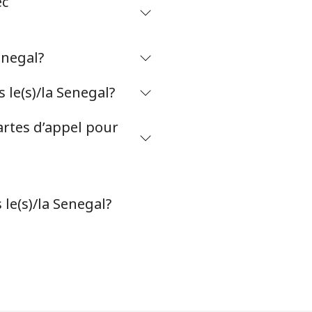
ec
-
⁦27¢⁩
enegal?
le(s)/la Senegal?
-
artes d’appel pour
-
le(s)/la Senegal?
-
-