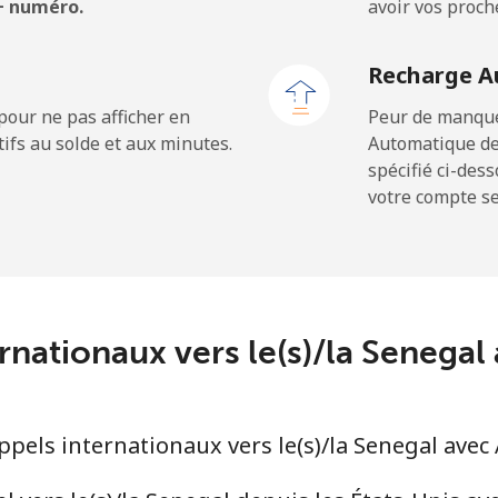
 + numéro.
avoir vos proch
⁦24.5¢⁩
20 min pour ⁦$5⁩
Recharge A
⁦23.5¢⁩
21 min pour ⁦$5⁩
pour ne pas afficher en
Peur de manquer
ifs au solde et aux minutes.
Automatique de
spécifié ci-des
votre compte ser
⁦214.9¢⁩
2 min pour ⁦$5⁩
⁦14.9¢⁩
33 min pour ⁦$5⁩
ernationaux vers le(s)/la Seneg
⁦22.9¢⁩
21 min pour ⁦$5⁩
pels internationaux vers le(s)/la Senegal ave