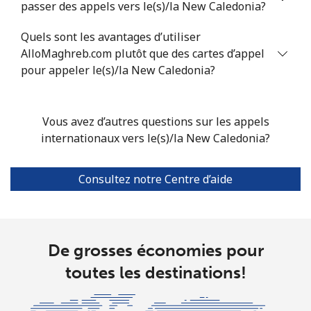
Norfolk Island
passer des appels vers le(s)/la New Caledonia?
Quels sont les avantages d’utiliser
All country
⁦200.9¢⁩
2 min pour ⁦$5⁩
-
AlloMaghreb.com plutôt que des cartes d’appel
pour appeler le(s)/la New Caledonia?
North Korea
All country
⁦73.9¢⁩
6 min pour ⁦$5⁩
-
Vous avez d’autres questions sur les appels
internationaux vers le(s)/la New Caledonia?
Norway
Consultez notre Centre d’aide
Ligne fixe
⁦1.5¢⁩
333 min pour
-
⁦$5⁩
Mobile
⁦1.6¢⁩
312 min pour
⁦8¢⁩
De grosses économies pour
⁦$5⁩
toutes les destinations!