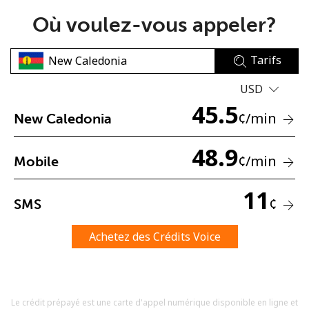
Où voulez-vous appeler?
Tarifs
USD
45.5
Aucun mot de passe créé
¢
/min
New Caledonia
8 caractères minimum
Une lettre majuscule et une lettre minuscule
48.9
¢
/min
Mobile
Un numéro
Un caractère spécial
11
¢
SMS
Achetez des Crédits Voice
Restez en contact pour obtenir nos meilleures offres.
Le crédit prépayé est une carte d'appel numérique disponible en ligne et
En créant un compte sur ce site, j'accepte les présentes