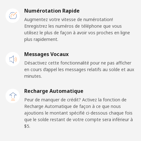
New Caledonia
Numérotation Rapide
Ligne fixe
⁦45.5¢⁩
10 min pour ⁦$5⁩
-
Augmentez votre vitesse de numérotation!
Enregistrez les numéros de téléphone que vous
utilisez le plus de façon à avoir vos proches en ligne
Mobile
⁦48.9¢⁩
10 min pour ⁦$5⁩
⁦11¢⁩
plus rapidement.
New Zealand
Messages Vocaux
Désactivez cette fonctionnalité pour ne pas afficher
Ligne fixe
⁦2.6¢⁩
192 min pour
-
en cours d’appel les messages relatifs au solde et aux
⁦$5⁩
minutes.
Mobile
⁦6.9¢⁩
72 min pour ⁦$5⁩
⁦12¢⁩
Recharge Automatique
Peur de manquer de crédit? Activez la fonction de
Nicaragua
Recharge Automatique de façon à ce que nous
ajoutions le montant spécifié ci-dessous chaque fois
que le solde restant de votre compte sera inférieur à
Ligne fixe
⁦19.5¢⁩
25 min pour ⁦$5⁩
-
⁦$5⁩.
Mobile
⁦33.9¢⁩
14 min pour ⁦$5⁩
⁦27¢⁩