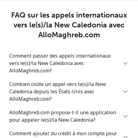
Niger
FAQ sur les appels internationaux
vers le(s)/la New Caledonia avec
Ligne fixe
⁦53.9¢⁩
9 min pour ⁦$5⁩
-
AlloMaghreb.com
Mobile
⁦47.9¢⁩
10 min pour ⁦$5⁩
⁦32¢⁩
Comment passer des appels internationaux
Nigeria
vers le(s)/la New Caledonia avec
AlloMaghreb.com?
Ligne fixe
⁦21.5¢⁩
23 min pour ⁦$5⁩
-
Combien coûte un appel vers le(s)/la New
Caledonia depuis les États-Unis avec
Mobile
⁦16.5¢⁩
30 min pour ⁦$5⁩
⁦35¢⁩
AlloMaghreb.com?
Niue
AlloMaghreb.com propose-t-il une application
pour appeler le(s)/la New Caledonia?
All country
⁦205.9¢⁩
2 min pour ⁦$5⁩
-
Comment ajouter du crédit à mon compte pour