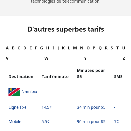
technologies de télécommunication.
D'autres superbes tarifs
A
B
C
D
E
F
G
H
I
J
K
L
M
N
O
P
Q
R
S
T
U
V
W
Y
Z
Minutes pour
Destination
Tarif/minute
⁦$5⁩
SMS
Namibia
Ligne fixe
⁦14.5¢⁩
34 min pour ⁦$5⁩
-
Mobile
⁦5.5¢⁩
90 min pour ⁦$5⁩
⁦7¢⁩