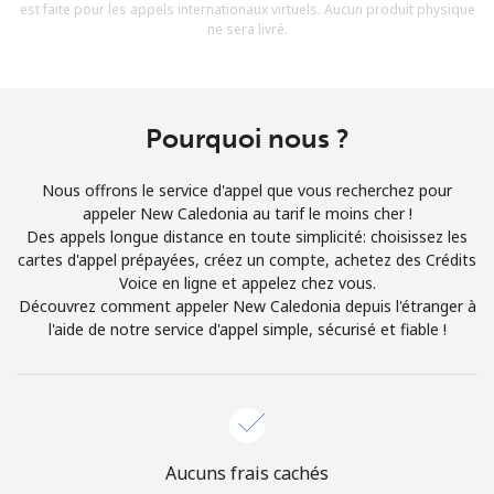
est faite pour les appels internationaux virtuels. Aucun produit physique
Conditions générales.
ne sera livré.
S'inscrire
Pourquoi nous ?
Nous offrons le service d'appel que vous recherchez pour
Bonjour!
appeler New Caledonia au tarif le moins cher !
Des appels longue distance en toute simplicité: choisissez les
cartes d'appel prépayées, créez un compte, achetez des Crédits
Identifiez-vous ou
INSCRIVEZ-VOUS →
Voice en ligne et appelez chez vous.
Découvrez comment appeler New Caledonia depuis l'étranger à
l'aide de notre service d'appel simple, sécurisé et fiable !
Rappel du mot de passe →
Aucuns frais cachés