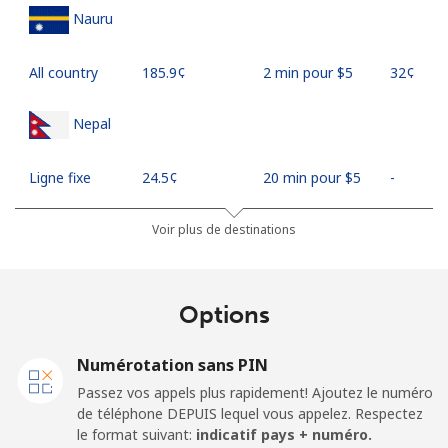
Nauru
All country
⁦185.9¢⁩
2 min pour ⁦$5⁩
⁦32¢⁩
Nepal
Ligne fixe
⁦24.5¢⁩
20 min pour ⁦$5⁩
-
Mobile
⁦26.9¢⁩
18 min pour ⁦$5⁩
-
Voir plus de destinations
Netherlands
Options
Ligne fixe
⁦1.5¢⁩
333 min pour
-
⁦$5⁩
Numérotation sans PIN
Passez vos appels plus rapidement! Ajoutez le numéro
Mobile
⁦22.5¢⁩
22 min pour ⁦$5⁩
⁦13¢⁩
de téléphone DEPUIS lequel vous appelez. Respectez
le format suivant:
indicatif pays + numéro.