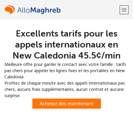
Excellents tarifs pour les
Bienvenue!
appels internationaux en
Vous avez déjà un compte?
Connectez-vous →
New Caledonia ⁦45.5¢⁩/min
Meilleure offre pour garder le contact avec votre famille : tarifs
S'enregistrer avec
pas chers pour appeler les lignes fixes et les portables en New
Caledonia
Profitez de chaque minute avec des appels internationaux pas
chers, aucuns frais supplémentaires, aucun contrat et aucune
surprise.
ou
Achetez dès maintenant