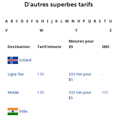
D'autres superbes tarifs
A
B
C
D
E
F
G
H
I
J
K
L
M
N
O
P
Q
R
S
T
U
V
W
Y
Z
Minutes pour
Destination
Tarif/minute
⁦$5⁩
SMS
Iceland
Ligne fixe
⁦1.5¢⁩
333 min pour
-
⁦$5⁩
Mobile
⁦1.5¢⁩
333 min pour
⁦11¢⁩
⁦$5⁩
India