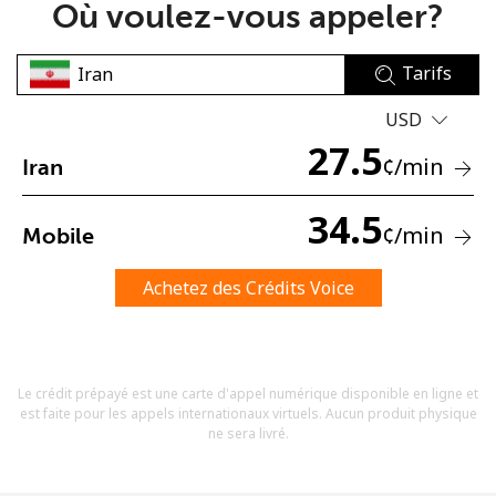
Où voulez-vous appeler?
Tarifs
USD
27.5
¢
/min
Iran
Aucun mot de passe créé
8 caractères minimum
34.5
¢
/min
Mobile
Une lettre majuscule et une lettre minuscule
Un numéro
Un caractère spécial
Achetez des Crédits Voice
Le crédit prépayé est une carte d'appel numérique disponible en ligne et
est faite pour les appels internationaux virtuels. Aucun produit physique
ne sera livré.
Restez en contact pour obtenir nos meilleures offres.
En créant un compte sur ce site, j'accepte les présentes