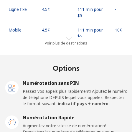
Ligne fixe
⁦4.5¢⁩
111 min pour
-
⁦$5⁩
Mobile
⁦4.5¢⁩
111 min pour
⁦10¢⁩
⁦$5⁩
Voir plus de destinations
Indonesia
Options
Ligne fixe
⁦7.9¢⁩
63 min pour ⁦$5⁩
-
Jakarta
⁦5.5¢⁩
90 min pour ⁦$5⁩
-
Numérotation sans PIN
Passez vos appels plus rapidement! Ajoutez le numéro
Mobile
⁦6.9¢⁩
72 min pour ⁦$5⁩
-
de téléphone DEPUIS lequel vous appelez. Respectez
le format suivant:
indicatif pays + numéro.
Iran
Numérotation Rapide
Augmentez votre vitesse de numérotation!
Ligne fixe
⁦27.5¢⁩
18 min pour ⁦$5⁩
-
Enregistrez les numéros de téléphone que vous