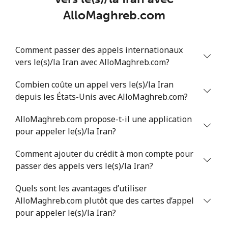
AlloMaghreb.com
Ligne fixe
⁦4.9¢⁩
102 min pour
-
⁦$5⁩
Comment passer des appels internationaux
Mobile
⁦13.9¢⁩
35 min pour ⁦$5⁩
-
vers le(s)/la Iran avec AlloMaghreb.com?
Italy
Combien coûte un appel vers le(s)/la Iran
depuis les États-Unis avec AlloMaghreb.com?
Ligne fixe
⁦1.5¢⁩
333 min pour
-
AlloMaghreb.com propose-t-il une application
⁦$5⁩
pour appeler le(s)/la Iran?
Mobile
⁦1.6¢⁩
312 min pour
⁦8¢⁩
Comment ajouter du crédit à mon compte pour
⁦$5⁩
passer des appels vers le(s)/la Iran?
Ivory Coast
Quels sont les avantages d’utiliser
AlloMaghreb.com plutôt que des cartes d’appel
Ligne fixe
⁦58.9¢⁩
8 min pour ⁦$5⁩
-
pour appeler le(s)/la Iran?