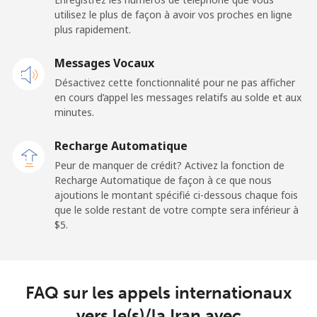
utilisez le plus de façon à avoir vos proches en ligne
Mobile
⁦34.5¢⁩
14 min pour ⁦$5⁩
-
plus rapidement.
Iraq
Messages Vocaux
Désactivez cette fonctionnalité pour ne pas afficher
Ligne fixe
⁦26.9¢⁩
18 min pour ⁦$5⁩
-
en cours d’appel les messages relatifs au solde et aux
minutes.
Mobile
⁦29.5¢⁩
16 min pour ⁦$5⁩
-
Recharge Automatique
Peur de manquer de crédit? Activez la fonction de
Ireland
Recharge Automatique de façon à ce que nous
ajoutions le montant spécifié ci-dessous chaque fois
Ligne fixe
⁦1.6¢⁩
312 min pour
-
que le solde restant de votre compte sera inférieur à
⁦$5⁩
⁦$5⁩.
Mobile
⁦2.5¢⁩
200 min pour
-
⁦$5⁩
FAQ sur les appels internationaux
Israel
vers le(s)/la Iran avec