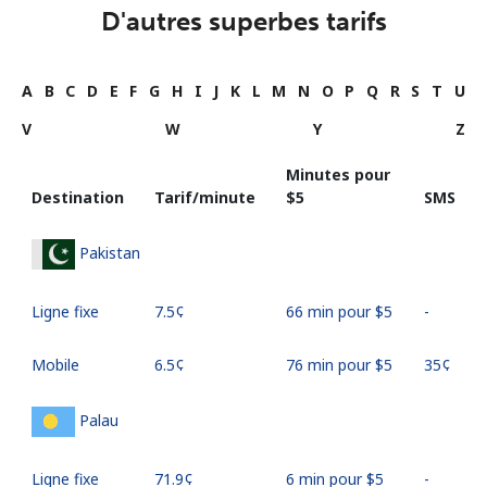
D'autres superbes tarifs
A
B
C
D
E
F
G
H
I
J
K
L
M
N
O
P
Q
R
S
T
U
V
W
Y
Z
Minutes pour
Destination
Tarif/minute
⁦$5⁩
SMS
Pakistan
Ligne fixe
⁦7.5¢⁩
66 min pour ⁦$5⁩
-
Mobile
⁦6.5¢⁩
76 min pour ⁦$5⁩
⁦35¢⁩
Palau
Ligne fixe
⁦71.9¢⁩
6 min pour ⁦$5⁩
-