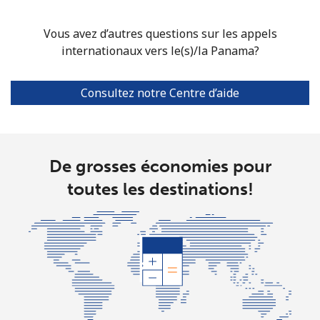
⁦$5⁩
Vous avez d’autres questions sur les appels
Mobile
⁦3.5¢⁩
142 min pour
⁦7¢⁩
internationaux vers le(s)/la Panama?
⁦$5⁩
Puerto Rico
Consultez notre Centre d’aide
All country
⁦1.5¢⁩
333 min pour
⁦4¢⁩
⁦$5⁩
De grosses économies pour
toutes les destinations!