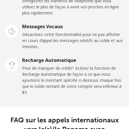
Enregistrez les numéros de téléphone que vous
Ligne fixe
⁦132.9¢⁩
3 min pour ⁦$5⁩
-
utilisez le plus de façon à avoir vos proches en ligne
plus rapidement.
Mobile
⁦132.9¢⁩
3 min pour ⁦$5⁩
⁦25¢⁩
Messages Vocaux
Paraguay
Désactivez cette fonctionnalité pour ne pas afficher
en cours d’appel les messages relatifs au solde et aux
Ligne fixe
⁦3.9¢⁩
128 min pour
-
minutes.
⁦$5⁩
Recharge Automatique
Mobile
⁦6.9¢⁩
72 min pour ⁦$5⁩
⁦7¢⁩
Peur de manquer de crédit? Activez la fonction de
Recharge Automatique de façon à ce que nous
ajoutions le montant spécifié ci-dessous chaque fois
Peru
que le solde restant de votre compte sera inférieur à
⁦$5⁩.
Ligne fixe
⁦1.5¢⁩
333 min pour
-
⁦$5⁩
Mobile
⁦1.5¢⁩
333 min pour
-
FAQ sur les appels internationaux
⁦$5⁩