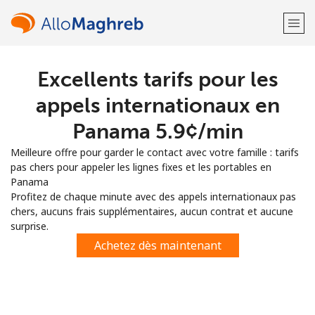
Excellents tarifs pour les
Bienvenue!
appels internationaux en
Vous avez déjà un compte?
Connectez-vous →
Panama ⁦5.9¢⁩/min
Meilleure offre pour garder le contact avec votre famille : tarifs
S'enregistrer avec
pas chers pour appeler les lignes fixes et les portables en
Panama
Profitez de chaque minute avec des appels internationaux pas
chers, aucuns frais supplémentaires, aucun contrat et aucune
surprise.
ou
Achetez dès maintenant