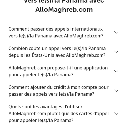
vers le(s)/la Panama avec
AlloMaghreb.com
Philippines
Ligne fixe
⁦21.5¢⁩
23 min pour ⁦$5⁩
-
Comment passer des appels internationaux
vers le(s)/la Panama avec AlloMaghreb.com?
Mobile
⁦13.5¢⁩
37 min pour ⁦$5⁩
-
Combien coûte un appel vers le(s)/la Panama
Poland
depuis les États-Unis avec AlloMaghreb.com?
AlloMaghreb.com propose-t-il une application
Ligne fixe
⁦1.5¢⁩
333 min pour
-
⁦$5⁩
pour appeler le(s)/la Panama?
Comment ajouter du crédit à mon compte pour
Mobile
⁦1.9¢⁩
263 min pour
⁦7¢⁩
passer des appels vers le(s)/la Panama?
⁦$5⁩
Quels sont les avantages d’utiliser
Portugal
AlloMaghreb.com plutôt que des cartes d’appel
pour appeler le(s)/la Panama?
Ligne fixe
⁦1.5¢⁩
333 min pour
-