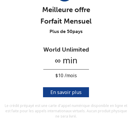
Conditions générales.
Meilleure offre
Forfait Mensuel
S'inscrire
Plus de 50pays
World Unlimited
Bonjour!
∞ min
Identifiez-vous ou
INSCRIVEZ-VOUS →
⁦$10⁩ /mois
En savoir plus
Le crédit prépayé est une carte d'appel numérique disponible en ligne et
est faite pour les appels internationaux virtuels. Aucun produit physique
Rappel du mot de passe →
ne sera livré.