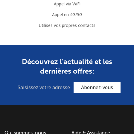
Appel via WiFi
Mobile
⁦33.9¢⁩
14 min pour ⁦$5⁩
⁦16¢⁩
Appel en 4G/5G
Brunei
Utilisez vos propres contacts
Ligne fixe
⁦34.5¢⁩
14 min pour ⁦$5⁩
-
Mobile
⁦34.5¢⁩
14 min pour ⁦$5⁩
⁦8¢⁩
Découvrez l'actualité et les
dernières offres:
Bulgaria
Ligne fixe
⁦1.5¢⁩
333 min pour
-
Abonnez-vous
⁦$5⁩
Mobile
⁦4.5¢⁩
111 min pour
⁦35¢⁩
⁦$5⁩
Burkina Faso
Qui sommes-nous
Aide & Assistance