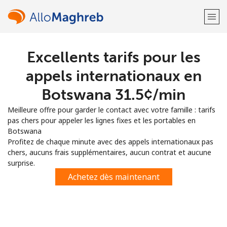
Excellents tarifs pour les
Bienvenue!
appels internationaux en
Vous avez déjà un compte?
Connectez-vous →
Botswana ⁦31.5¢⁩/min
Meilleure offre pour garder le contact avec votre famille : tarifs
S'enregistrer avec
pas chers pour appeler les lignes fixes et les portables en
Botswana
Profitez de chaque minute avec des appels internationaux pas
chers, aucuns frais supplémentaires, aucun contrat et aucune
surprise.
ou
Achetez dès maintenant