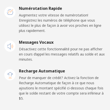
Mobile
⁦32.5¢⁩
15 min pour ⁦$5⁩
-
Numérotation Rapide
Augmentez votre vitesse de numérotation!
Belarus
Enregistrez les numéros de téléphone que vous
utilisez le plus de façon à avoir vos proches en ligne
plus rapidement.
Ligne fixe
⁦55.5¢⁩
9 min pour ⁦$5⁩
-
Messages Vocaux
Mobile
⁦50.9¢⁩
9 min pour ⁦$5⁩
-
Désactivez cette fonctionnalité pour ne pas afficher
en cours d’appel les messages relatifs au solde et aux
Belgium
minutes.
Ligne fixe
⁦2.9¢⁩
172 min pour
-
Recharge Automatique
⁦$5⁩
Peur de manquer de crédit? Activez la fonction de
Recharge Automatique de façon à ce que nous
Mobile
⁦34.5¢⁩
14 min pour ⁦$5⁩
⁦11¢⁩
ajoutions le montant spécifié ci-dessous chaque fois
que le solde restant de votre compte sera inférieur à
⁦$5⁩.
Belize