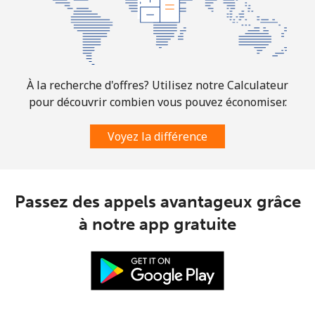
Botswana
Ligne fixe
⁦31.5¢⁩
15 min pour ⁦$5⁩
-
À la recherche d'offres? Utilisez notre Calculateur
Mobile
⁦34.5¢⁩
14 min pour ⁦$5⁩
⁦7¢⁩
pour découvrir combien vous pouvez économiser.
Brazil
Voyez la différence
Ligne fixe
⁦1.5¢⁩
333 min pour
-
⁦$5⁩
Passez des appels avantageux grâce
Mobile
⁦2¢⁩
250 min pour
⁦5¢⁩
à notre app gratuite
⁦$5⁩
British Virgin Islands
Ligne fixe
⁦32.5¢⁩
15 min pour ⁦$5⁩
-