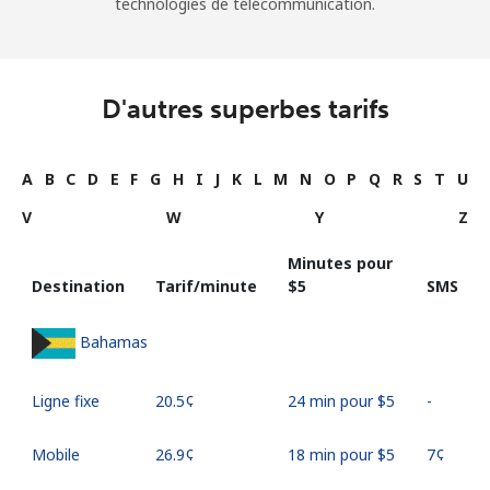
technologies de télécommunication.
D'autres superbes tarifs
A
B
C
D
E
F
G
H
I
J
K
L
M
N
O
P
Q
R
S
T
U
V
W
Y
Z
Minutes pour
Destination
Tarif/minute
⁦$5⁩
SMS
Bahamas
Ligne fixe
⁦20.5¢⁩
24 min pour ⁦$5⁩
-
Mobile
⁦26.9¢⁩
18 min pour ⁦$5⁩
⁦7¢⁩