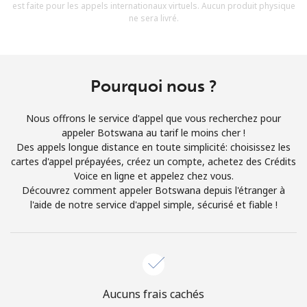
est faite pour les appels internationaux virtuels. Aucun produit physique
Conditions générales.
ne sera livré.
S'inscrire
Pourquoi nous ?
Nous offrons le service d'appel que vous recherchez pour
Bonjour!
appeler Botswana au tarif le moins cher !
Des appels longue distance en toute simplicité: choisissez les
cartes d'appel prépayées, créez un compte, achetez des Crédits
Identifiez-vous ou
INSCRIVEZ-VOUS →
Voice en ligne et appelez chez vous.
Découvrez comment appeler Botswana depuis l'étranger à
l'aide de notre service d'appel simple, sécurisé et fiable !
Rappel du mot de passe →
Aucuns frais cachés