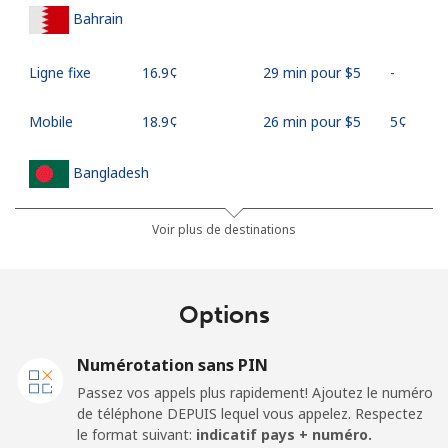
Bahrain
Ligne fixe
⁦16.9¢⁩
29 min pour ⁦$5⁩
-
Mobile
⁦18.9¢⁩
26 min pour ⁦$5⁩
⁦5¢⁩
Bangladesh
Ligne fixe
⁦3.5¢⁩
142 min pour
-
Voir plus de destinations
⁦$5⁩
Mobile
⁦2.8¢⁩
178 min pour
-
Options
⁦$5⁩
Numérotation sans PIN
Barbados
Passez vos appels plus rapidement! Ajoutez le numéro
de téléphone DEPUIS lequel vous appelez. Respectez
Ligne fixe
⁦28.5¢⁩
17 min pour ⁦$5⁩
-
le format suivant:
indicatif pays + numéro.