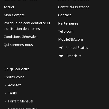
Accueil
Centre d'Assistance
Ligne fixe
⁦54.5¢⁩
9 min pour ⁦$5⁩
-
Mon Compte
Contact
Mobile
⁦47.9¢⁩
10 min pour ⁦$5⁩
⁦26¢⁩
Politique de confidentialité et
Partenaires
d'utilisation de cookies
Tello.com
Burundi
Conditions Générales
MobileSIM.com
Qui sommes-nous
Ligne fixe
⁦69.5¢⁩
7 min pour ⁦$5⁩
-
United States
French
Mobile
⁦63.5¢⁩
7 min pour ⁦$5⁩
-
Ce qu'on offre
Crédits Voice
Achetez
Tarifs
Forfait Mensuel