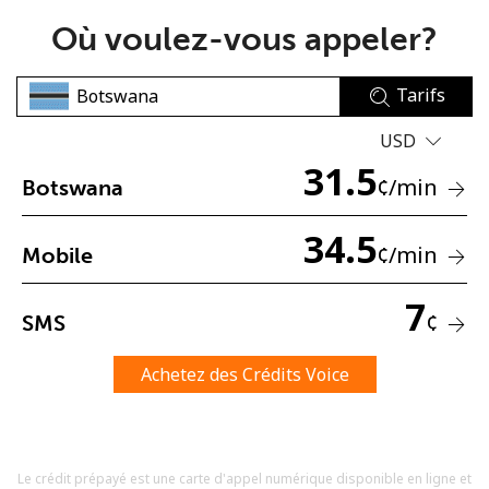
Où voulez-vous appeler?
Tarifs
USD
31.5
Aucun mot de passe créé
¢
/min
Botswana
8 caractères minimum
Une lettre majuscule et une lettre minuscule
34.5
¢
/min
Mobile
Un numéro
Un caractère spécial
7
¢
SMS
Achetez des Crédits Voice
Restez en contact pour obtenir nos meilleures offres.
Le crédit prépayé est une carte d'appel numérique disponible en ligne et
En créant un compte sur ce site, j'accepte les présentes