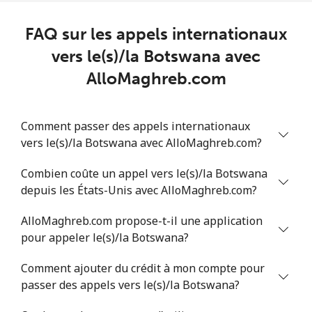
Ligne fixe
⁦30.9¢⁩
16 min pour ⁦$5⁩
-
FAQ sur les appels internationaux
Mobile
⁦31.5¢⁩
15 min pour ⁦$5⁩
⁦14¢⁩
vers le(s)/la Botswana avec
AlloMaghreb.com
Benin
Ligne fixe
⁦54.9¢⁩
9 min pour ⁦$5⁩
-
Comment passer des appels internationaux
vers le(s)/la Botswana avec AlloMaghreb.com?
Mobile
⁦55.9¢⁩
8 min pour ⁦$5⁩
-
Combien coûte un appel vers le(s)/la Botswana
Bermuda
depuis les États-Unis avec AlloMaghreb.com?
AlloMaghreb.com propose-t-il une application
Ligne fixe
⁦3.5¢⁩
142 min pour
-
⁦$5⁩
pour appeler le(s)/la Botswana?
Comment ajouter du crédit à mon compte pour
Mobile
⁦3.5¢⁩
142 min pour
⁦16¢⁩
passer des appels vers le(s)/la Botswana?
⁦$5⁩