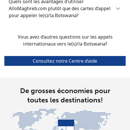
Quels sont les avantages d’utiliser
Bhutan
AlloMaghreb.com plutôt que des cartes d’appel
pour appeler le(s)/la Botswana?
Ligne fixe
⁦9.9¢⁩
50 min pour ⁦$5⁩
-
Mobile
⁦9.5¢⁩
52 min pour ⁦$5⁩
-
Vous avez d’autres questions sur les appels
internationaux vers le(s)/la Botswana?
Bolivia
Consultez notre Centre d’aide
Ligne fixe
⁦24.5¢⁩
20 min pour ⁦$5⁩
-
Mobile
⁦26.9¢⁩
18 min pour ⁦$5⁩
-
De grosses économies pour
Bosnia And Herzegovina
toutes les destinations!
Ligne fixe
⁦24.9¢⁩
20 min pour ⁦$5⁩
-
Mobile
⁦51.9¢⁩
9 min pour ⁦$5⁩
⁦11¢⁩