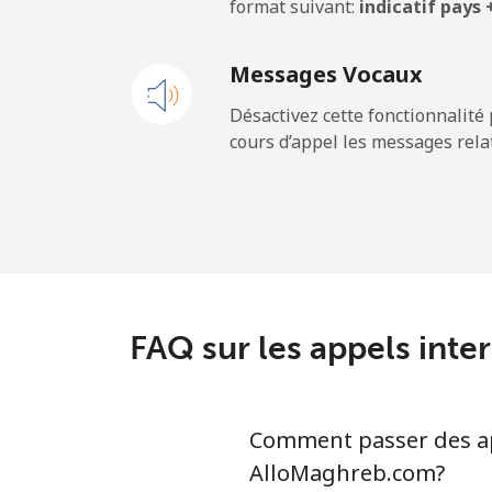
format suivant:
indicatif pays
Ligne fixe
Messages Vocaux
Mobile
Désactivez cette fonctionnalité 
cours d’appel les messages relat
Sao Tome And Principe
All country
Saudi Arabia
Ligne fixe
FAQ sur les appels inte
Mobile
Comment passer des app
Senegal
AlloMaghreb.com?