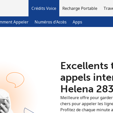
Crédits Voice
Recharge Portable
Trav
mment Appeler
Numéros d'Accès
Apps
Bienvenue!
Excellents 
Vous avez déjà un compte?
Connectez-vous →
appels inte
S'enregistrer avec
Helena ⁦283
Meilleure offre pour garder l
chers pour appeler les ligne
Profitez de chaque minute a