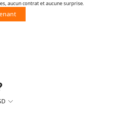
s, aucun contrat et aucune surprise.
tenant
?
SD