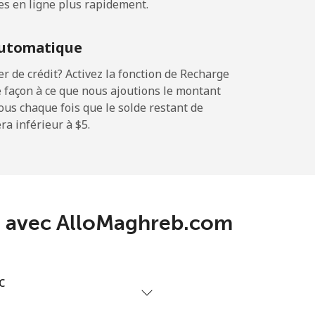
es en ligne plus rapidement.
-
utomatique
-
 de crédit? Activez la fonction de Recharge
 façon à ce que nous ajoutions le montant
sous chaque fois que le solde restant de
a inférieur à ⁦$5⁩.
-
-
ena avec AlloMaghreb.com
-
c