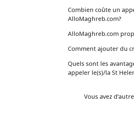
Ligne fixe
Combien coûte un appel 
Mobile
AlloMaghreb.com?
AlloMaghreb.com propos
Serbia
Comment ajouter du cré
Ligne fixe
Quels sont les avantag
Mobile
appeler le(s)/la St Hele
Seychelles
Vous avez d’autre
Ligne fixe
Mobile
Sierra Leone