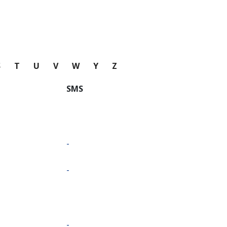
S
T
U
V
W
Y
Z
SMS
-
-
-