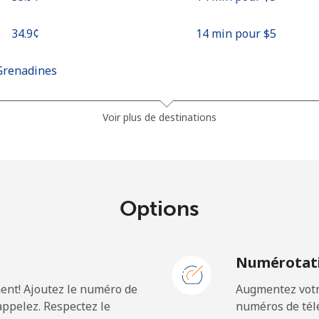
⁦34.9¢⁩
14 min pour ⁦$5⁩
Grenadines
⁦30.5¢⁩
16 min pour ⁦$5⁩
Voir plus de destinations
⁦33.9¢⁩
14 min pour ⁦$5⁩
Options
⁦127.5¢⁩
3 min pour ⁦$5⁩
N
Numérotati
⁦133.9¢⁩
3 min pour ⁦$5⁩
ent! Ajoutez le numéro de
Augmentez votre
ppelez. Respectez le
numéros de télé