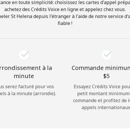
ance en toute simplicité: choisissez les cartes d'appel prép
achetez des Crédits Voice en ligne et appelez chez vous.
Bonjour!
er St Helena depuis l'étranger à l'aide de notre service d'a
fiable !
Identifiez-vous ou
INSCRIVEZ-VOUS →
rrondissement à la
Commande minimu
minute
⁦$5⁩
us serez facturé pour vos
Essayez Crédits Voice pou
Rappel du mot de passe →
els à la minute (arrondie).
petit montant minimum
commande et profitez de 
appels internationaux
Login