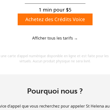
Un numéro
Un caractère spécial
1 min pour ⁦$5⁩
Achetez des Crédits Voice
Afficher tous les tarifs →
Restez en contact pour obtenir nos meilleures
 une carte d'appel numérique disponible en ligne et est faite pour les
offres.
virtuels. Aucun produit physique ne sera livré.
En créant un compte sur ce site, j'accepte les
présentes
Conditions générales.
S'inscrire
Pourquoi nous ?
vice d'appel que vous recherchez pour appeler St Helena au t