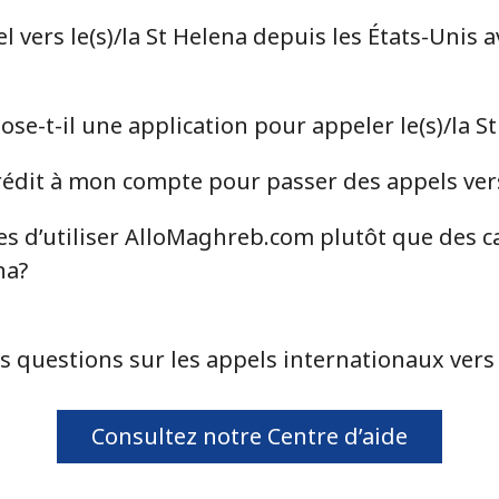
⁦46.9¢⁩
10 min pour ⁦$5⁩
vers le(s)/la St Helena depuis les États-Unis a
⁦40.9¢⁩
12 min pour ⁦$5⁩
e-t-il une application pour appeler le(s)/la S
dit à mon compte pour passer des appels vers 
⁦24.5¢⁩
20 min pour ⁦$5⁩
es d’utiliser AlloMaghreb.com plutôt que des c
⁦55.5¢⁩
9 min pour ⁦$5⁩
na?
s questions sur les appels internationaux vers l
⁦89.5¢⁩
5 min pour ⁦$5⁩
⁦87.5¢⁩
5 min pour ⁦$5⁩
Consultez notre Centre d’aide