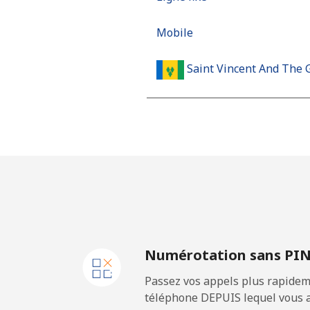
Mobile
Saint Vincent And The 
Ligne fixe
Mobile
Samoa
Ligne fixe
Numérotation sans PI
Mobile
Passez vos appels plus rapidem
San Marino
téléphone DEPUIS lequel vous a