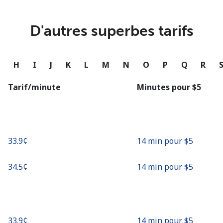
ou
Continue avec
D'autres superbes tarifs
G
H
I
J
K
L
M
N
O
P
Q
R
Tarif/minute
Minutes pour ⁦$5⁩
⁦33.9¢⁩
14 min pour ⁦$5⁩
⁦34.5¢⁩
14 min pour ⁦$5⁩
⁦33.9¢⁩
14 min pour ⁦$5⁩