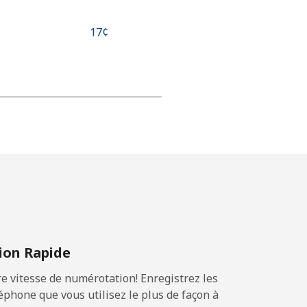
⁦17¢⁩
-
-
-
on Rapide
⁦25¢⁩
 vitesse de numérotation! Enregistrez les
phone que vous utilisez le plus de façon à