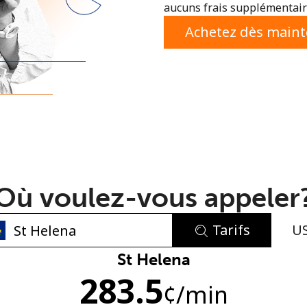
aucuns frais supplémentaire
ou
Achetez dès main
Où voulez-vous appeler
Tarifs
U
Aucun mot de passe créé
St Helena
283.5
8 caractères minimum
¢
/min
Une lettre majuscule et une lettre minuscule