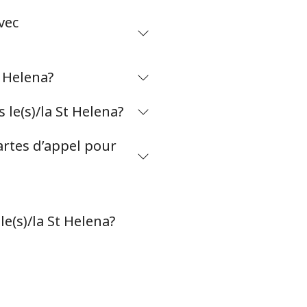
-
vec
⁦27¢⁩
t Helena?
le(s)/la St Helena?
-
artes d’appel pour
-
e(s)/la St Helena?
-
-