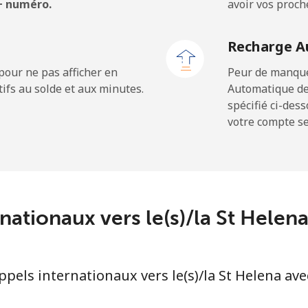
 + numéro.
avoir vos proch
⁦24.5¢⁩
20 min pour ⁦$5⁩
Recharge A
⁦23.5¢⁩
21 min pour ⁦$5⁩
pour ne pas afficher en
Peur de manquer
ifs au solde et aux minutes.
Automatique de
spécifié ci-des
votre compte ser
⁦214.9¢⁩
2 min pour ⁦$5⁩
⁦14.9¢⁩
33 min pour ⁦$5⁩
rnationaux vers le(s)/la St Hel
⁦22.9¢⁩
21 min pour ⁦$5⁩
els internationaux vers le(s)/la St Helena ave