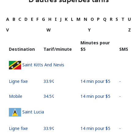
A
B
C
D
E
F
G
H
I
J
K
L
M
N
O
P
Q
R
S
T
U
V
W
Y
Z
Minutes pour
Destination
Tarif/minute
⁦$5⁩
SMS
Saint Kitts And Nevis
Ligne fixe
⁦33.9¢⁩
14 min pour ⁦$5⁩
-
Mobile
⁦34.5¢⁩
14 min pour ⁦$5⁩
-
Saint Lucia
Ligne fixe
⁦33.9¢⁩
14 min pour ⁦$5⁩
-