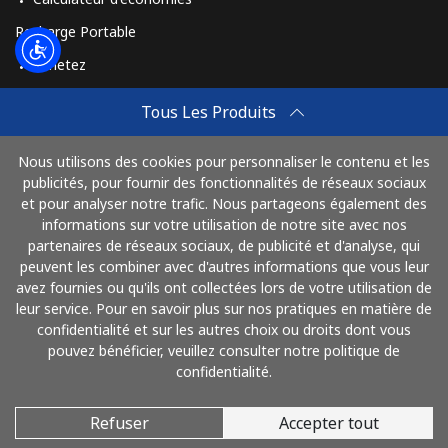
Recharge Portable
All country
⁦283.5¢⁩
1 min pour ⁦$5⁩
-
Achetez
St Pierre And Miquelon
Comment Recharger
Tous Les Produits
Travel eSIM
Ligne fixe
⁦53.9¢⁩
9 min pour ⁦$5⁩
-
Nous utilisons des cookies pour personnaliser le contenu et les
Achetez
publicités, pour fournir des fonctionnalités de réseaux sociaux
Mobile
⁦54.5¢⁩
9 min pour ⁦$5⁩
-
Mode de fonctionnement
et pour analyser notre trafic. Nous partageons également des
informations sur votre utilisation de notre site avec nos
partenaires de réseaux sociaux, de publicité et d'analyse, qui
Sudan
peuvent les combiner avec d'autres informations que vous leur
Payez avec
avez fournies ou qu'ils ont collectées lors de votre utilisation de
Ligne fixe
⁦47.9¢⁩
10 min pour ⁦$5⁩
-
leur service. Pour en savoir plus sur nos pratiques en matière de
confidentialité et sur les autres choix ou droits dont vous
Mobile
⁦44.5¢⁩
11 min pour ⁦$5⁩
⁦35¢⁩
pouvez bénéficier, veuillez consulter notre politique de
confidentialité.
Suriname
Refuser
Accepter tout
© 2026 AlloMaghreb