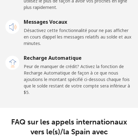
utilisez le plus de façon à avoir vos proches en ligne
plus rapidement.
Mobile
⁦23.5¢⁩
21 min pour ⁦$5⁩
-
Messages Vocaux
Sao Tome And Principe
Désactivez cette fonctionnalité pour ne pas afficher
en cours d’appel les messages relatifs au solde et aux
All country
⁦214.9¢⁩
2 min pour ⁦$5⁩
-
minutes.
Recharge Automatique
Saudi Arabia
Peur de manquer de crédit? Activez la fonction de
Recharge Automatique de façon à ce que nous
Ligne fixe
⁦14.9¢⁩
33 min pour ⁦$5⁩
-
ajoutions le montant spécifié ci-dessous chaque fois
que le solde restant de votre compte sera inférieur à
Mobile
⁦22.9¢⁩
21 min pour ⁦$5⁩
-
⁦$5⁩.
Senegal
FAQ sur les appels internationaux
Ligne fixe
⁦46.9¢⁩
10 min pour ⁦$5⁩
-
vers le(s)/la Spain avec
Mobile
⁦40.9¢⁩
12 min pour ⁦$5⁩
⁦27¢⁩