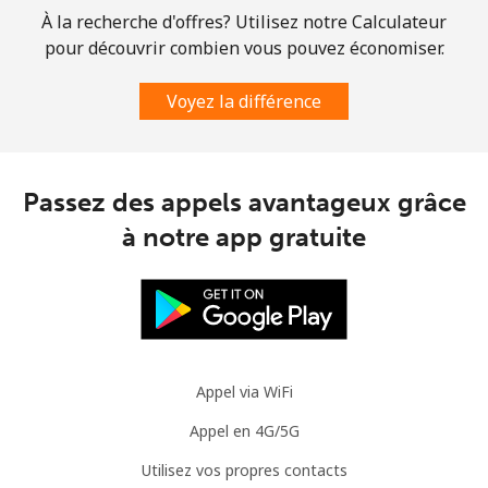
À la recherche d'offres? Utilisez notre Calculateur
Mobile
⁦3.5¢⁩
142 min pour
⁦9¢⁩
pour découvrir combien vous pouvez économiser.
⁦$5⁩
Voyez la différence
Slovenia
Ligne fixe
⁦34.5¢⁩
14 min pour ⁦$5⁩
-
Passez des appels avantageux grâce
à notre app gratuite
Mobile
⁦55.5¢⁩
9 min pour ⁦$5⁩
-
Solomon Islands
All country
⁦163.9¢⁩
3 min pour ⁦$5⁩
-
Appel via WiFi
Somalia
Appel en 4G/5G
Ligne fixe
⁦57.5¢⁩
8 min pour ⁦$5⁩
-
Utilisez vos propres contacts