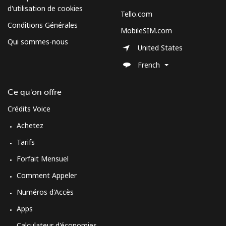
d'utilisation de cookies
Tello.com
Mobile
⁦70.5¢⁩
7 min pour ⁦$5⁩
-
Conditions Générales
MobileSIM.com
Qui sommes-nous
Spain
United States
French
Ligne fixe
⁦1.5¢⁩
333 min pour
-
⁦$5⁩
Ce qu'on offre
Mobile
⁦1.5¢⁩
333 min pour
⁦7¢⁩
Crédits Voice
⁦$5⁩
Achetez
Sri Lanka
Tarifs
Forfait Mensuel
Ligne fixe
⁦28.5¢⁩
17 min pour ⁦$5⁩
-
Comment Appeler
Numéros d'Accès
Mobile
⁦24.5¢⁩
20 min pour ⁦$5⁩
-
Apps
St Helena
Calculateur d'économies