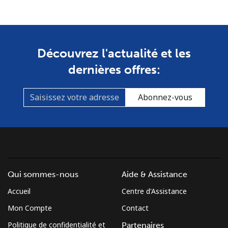
Mobile
⁦53.9¢⁩
9 min pour ⁦$5⁩
-
South Africa
Découvrez l'actualité et les
dernières offres:
Ligne fixe
⁦12.5¢⁩
40 min pour ⁦$5⁩
-
Mobile
⁦10.5¢⁩
47 min pour ⁦$5⁩
⁦7¢⁩
Abonnez-vous
South Korea
Ligne fixe
⁦4.9¢⁩
102 min pour
-
⁦$5⁩
Qui sommes-nous
Aide & Assistance
Mobile
⁦3.5¢⁩
142 min pour
⁦7¢⁩
Accueil
Centre d'Assistance
⁦$5⁩
Mon Compte
Contact
South Sudan
Politique de confidentialité et
Partenaires