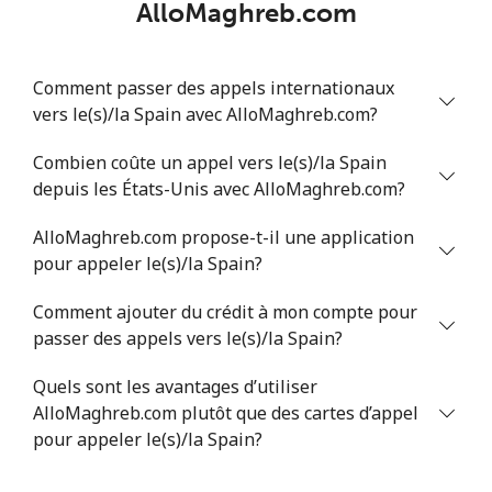
AlloMaghreb.com
Serbia
Comment passer des appels internationaux
vers le(s)/la Spain avec AlloMaghreb.com?
Ligne fixe
⁦24.5¢⁩
20 min pour ⁦$5⁩
-
Combien coûte un appel vers le(s)/la Spain
Mobile
⁦55.5¢⁩
9 min pour ⁦$5⁩
-
depuis les États-Unis avec AlloMaghreb.com?
Seychelles
AlloMaghreb.com propose-t-il une application
pour appeler le(s)/la Spain?
Ligne fixe
⁦89.5¢⁩
5 min pour ⁦$5⁩
-
Comment ajouter du crédit à mon compte pour
passer des appels vers le(s)/la Spain?
Mobile
⁦87.5¢⁩
5 min pour ⁦$5⁩
-
Quels sont les avantages d’utiliser
Sierra Leone
AlloMaghreb.com plutôt que des cartes d’appel
pour appeler le(s)/la Spain?
Mobile
⁦61.9¢⁩
8 min pour ⁦$5⁩
-