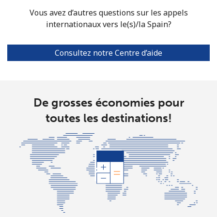
Singapore
Vous avez d’autres questions sur les appels
internationaux vers le(s)/la Spain?
Ligne fixe
⁦1.9¢⁩
263 min pour
-
⁦$5⁩
Consultez notre Centre d’aide
Mobile
⁦1.9¢⁩
263 min pour
-
⁦$5⁩
De grosses économies pour
Sint Maarten
toutes les destinations!
Ligne fixe
⁦24.9¢⁩
20 min pour ⁦$5⁩
-
Mobile
⁦24.9¢⁩
20 min pour ⁦$5⁩
-
Slovakia
Ligne fixe
⁦1.5¢⁩
333 min pour
-
⁦$5⁩