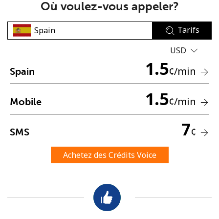
Où voulez-vous appeler?
Tarifs
USD
1.5
¢
/min
Spain
Aucun mot de passe créé
1.5
8 caractères minimum
¢
/min
Mobile
Une lettre majuscule et une lettre minuscule
Un numéro
7
Un caractère spécial
¢
SMS
Achetez des Crédits Voice
Restez en contact pour obtenir nos meilleures offres.
En créant un compte sur ce site, j'accepte les présentes