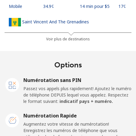
Mobile
⁦34.9¢⁩
14 min pour ⁦$5⁩
⁦17¢⁩
Saint Vincent And The Grenadines
Ligne fixe
⁦30.5¢⁩
16 min pour ⁦$5⁩
-
Voir plus de destinations
Mobile
⁦33.9¢⁩
14 min pour ⁦$5⁩
-
Options
Samoa
Numérotation sans PIN
Ligne fixe
⁦127.5¢⁩
3 min pour ⁦$5⁩
-
Passez vos appels plus rapidement! Ajoutez le numéro
de téléphone DEPUIS lequel vous appelez. Respectez
Mobile
⁦133.9¢⁩
3 min pour ⁦$5⁩
⁦25¢⁩
le format suivant:
indicatif pays + numéro.
San Marino
Numérotation Rapide
Augmentez votre vitesse de numérotation!
Enregistrez les numéros de téléphone que vous
Ligne fixe
⁦24.5¢⁩
20 min pour ⁦$5⁩
-