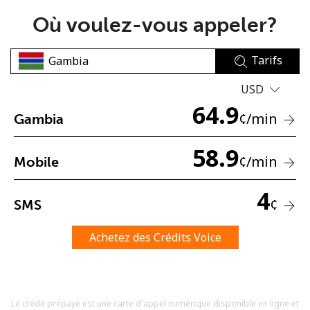
Où voulez-vous appeler?
Tarifs
USD
64.9
Aucun mot de passe créé
¢
/min
Gambia
8 caractères minimum
Une lettre majuscule et une lettre minuscule
58.9
¢
/min
Mobile
Un numéro
Un caractère spécial
4
¢
SMS
Achetez des Crédits Voice
Restez en contact pour obtenir nos meilleures offres.
Le crédit prépayé est une carte d'appel numérique disponible en ligne et
En créant un compte sur ce site, j'accepte les présentes