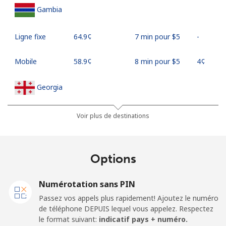
Gambia
Ligne fixe
⁦64.9¢⁩
7 min pour ⁦$5⁩
-
Mobile
⁦58.9¢⁩
8 min pour ⁦$5⁩
⁦4¢⁩
Georgia
Ligne fixe
⁦32.5¢⁩
15 min pour
-
Voir plus de destinations
⁦$5⁩
Mobile
⁦37.9¢⁩
13 min pour
⁦16¢⁩
Options
⁦$5⁩
Numérotation sans PIN
Germany
Passez vos appels plus rapidement! Ajoutez le numéro
de téléphone DEPUIS lequel vous appelez. Respectez
Ligne fixe
⁦1.5¢⁩
333 min pour
-
le format suivant:
indicatif pays + numéro.
⁦$5⁩