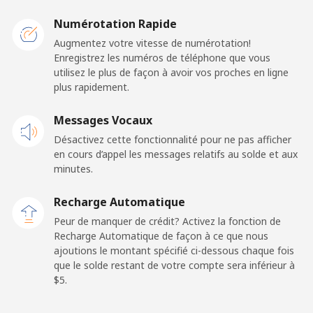
Numérotation Rapide
Mobile
⁦1.5¢⁩
333 min pour
⁦11¢⁩
Augmentez votre vitesse de numérotation!
⁦$5⁩
Enregistrez les numéros de téléphone que vous
utilisez le plus de façon à avoir vos proches en ligne
Ghana
plus rapidement.
Ligne fixe
Messages Vocaux
⁦33.9¢⁩
14 min pour
-
⁦$5⁩
Désactivez cette fonctionnalité pour ne pas afficher
en cours d’appel les messages relatifs au solde et aux
Mobile
⁦27.5¢⁩
18 min pour
-
minutes.
⁦$5⁩
Recharge Automatique
Gibraltar
Peur de manquer de crédit? Activez la fonction de
Recharge Automatique de façon à ce que nous
ajoutions le montant spécifié ci-dessous chaque fois
Ligne fixe
⁦9.9¢⁩
50 min pour
-
que le solde restant de votre compte sera inférieur à
⁦$5⁩
⁦$5⁩.
Mobile
⁦21.5¢⁩
23 min pour
-