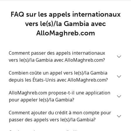
⁦$5⁩
FAQ sur les appels internationaux
Greece
vers le(s)/la Gambia avec
AlloMaghreb.com
Ligne fixe
⁦1.5¢⁩
333 min pour
-
⁦$5⁩
Comment passer des appels internationaux
Mobile
⁦1.6¢⁩
312 min pour
⁦8¢⁩
vers le(s)/la Gambia avec AlloMaghreb.com?
⁦$5⁩
Combien coûte un appel vers le(s)/la Gambia
Greenland
depuis les États-Unis avec AlloMaghreb.com?
Ligne fixe
⁦10.5¢⁩
47 min pour
-
AlloMaghreb.com propose-t-il une application
⁦$5⁩
pour appeler le(s)/la Gambia?
Mobile
⁦10.9¢⁩
45 min pour
⁦5¢⁩
Comment ajouter du crédit à mon compte pour
⁦$5⁩
passer des appels vers le(s)/la Gambia?