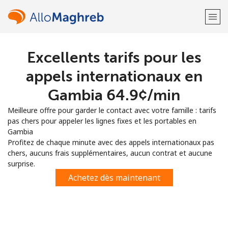
Excellents tarifs pour les
Bienvenue!
appels internationaux en
Vous avez déjà un compte?
Connectez-vous →
Gambia ⁦64.9¢⁩/min
Meilleure offre pour garder le contact avec votre famille : tarifs
S'enregistrer avec
pas chers pour appeler les lignes fixes et les portables en
Gambia
Profitez de chaque minute avec des appels internationaux pas
chers, aucuns frais supplémentaires, aucun contrat et aucune
surprise.
ou
Achetez dès maintenant