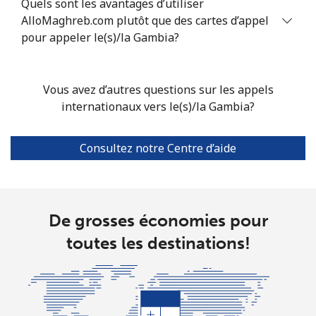
Quels sont les avantages d’utiliser
Grenada
AlloMaghreb.com plutôt que des cartes d’appel
pour appeler le(s)/la Gambia?
Ligne fixe
⁦16.9¢⁩
29 min pour
-
⁦$5⁩
Vous avez d’autres questions sur les appels
Mobile
⁦31.5¢⁩
15 min pour
⁦9¢⁩
internationaux vers le(s)/la Gambia?
⁦$5⁩
Guadeloupe
Consultez notre Centre d’aide
Ligne fixe
⁦18.5¢⁩
27 min pour
-
⁦$5⁩
De grosses économies pour
Mobile
⁦29.5¢⁩
16 min pour
-
toutes les destinations!
⁦$5⁩
Guam