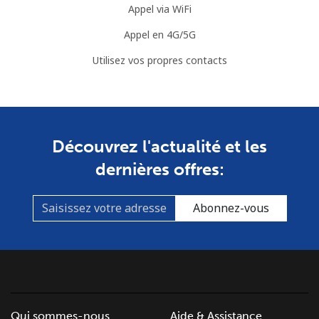
Appel via WiFi
Ligne fixe
⁦76.9¢⁩
6 min pour ⁦$5⁩
-
Appel en 4G/5G
Mobile
⁦80.9¢⁩
6 min pour ⁦$5⁩
-
Utilisez vos propres contacts
Guyana
Ligne fixe
⁦29.5¢⁩
16 min pour
-
Découvrez l'actualité et les
⁦$5⁩
dernières offres:
Mobile
⁦35.9¢⁩
13 min pour
⁦5¢⁩
⁦$5⁩
Abonnez-vous
Mobile -
⁦26.9¢⁩
18 min pour
⁦5¢⁩
Digicel
⁦$5⁩
Qui sommes-nous
Aide & Assistance