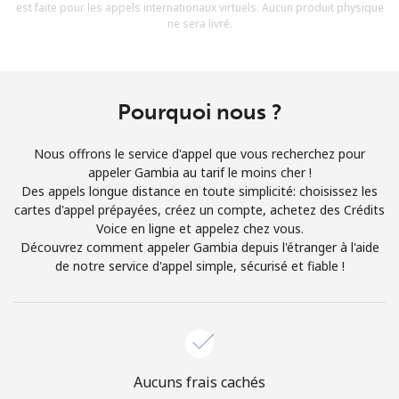
est faite pour les appels internationaux virtuels. Aucun produit physique
Conditions générales.
ne sera livré.
S'inscrire
Pourquoi nous ?
Nous offrons le service d'appel que vous recherchez pour
Bonjour!
appeler Gambia au tarif le moins cher !
Des appels longue distance en toute simplicité: choisissez les
cartes d'appel prépayées, créez un compte, achetez des Crédits
Identifiez-vous ou
INSCRIVEZ-VOUS →
Voice en ligne et appelez chez vous.
Découvrez comment appeler Gambia depuis l'étranger à l'aide
de notre service d'appel simple, sécurisé et fiable !
Rappel du mot de passe →
Aucuns frais cachés