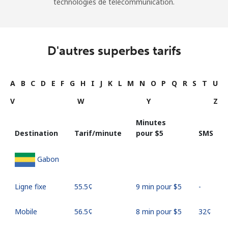
technologies de télécommunication.
D'autres superbes tarifs
A
B
C
D
E
F
G
H
I
J
K
L
M
N
O
P
Q
R
S
T
U
V
W
Y
Z
Minutes
Destination
Tarif/minute
pour ⁦$5⁩
SMS
Gabon
Ligne fixe
⁦55.5¢⁩
9 min pour ⁦$5⁩
-
Mobile
⁦56.5¢⁩
8 min pour ⁦$5⁩
⁦32¢⁩