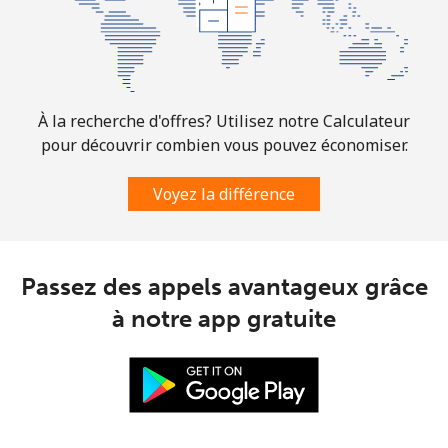
All country
⁦4.5¢⁩
111 min pour
⁦8¢⁩
⁦$5⁩
Guatemala
À la recherche d'offres? Utilisez notre Calculateur
Ligne fixe
⁦19.9¢⁩
25 min pour
-
pour découvrir combien vous pouvez économiser.
⁦$5⁩
Voyez la différence
Mobile
⁦20.9¢⁩
23 min pour
⁦11¢⁩
⁦$5⁩
Guinea
Passez des appels avantageux grâce
à notre app gratuite
Ligne fixe
⁦64.9¢⁩
7 min pour ⁦$5⁩
-
Mobile
⁦53.5¢⁩
9 min pour ⁦$5⁩
⁦32¢⁩
Guinea Bissau