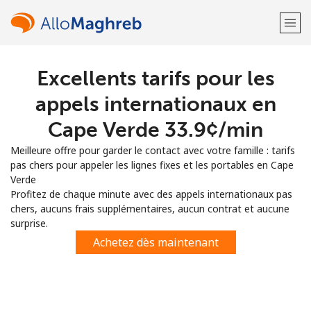
Excellents tarifs pour les
Bienvenue!
appels internationaux en
Vous avez déjà un compte?
Connectez-vous →
Cape Verde ⁦33.9¢⁩/min
Meilleure offre pour garder le contact avec votre famille : tarifs
S'enregistrer avec
pas chers pour appeler les lignes fixes et les portables en Cape
Verde
Profitez de chaque minute avec des appels internationaux pas
chers, aucuns frais supplémentaires, aucun contrat et aucune
surprise.
ou
Achetez dès maintenant