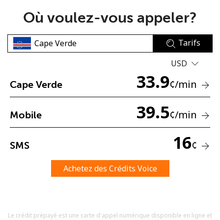
Où voulez-vous appeler?
Tarifs
USD
33.9
Aucun mot de passe créé
¢
/min
Cape Verde
8 caractères minimum
Une lettre majuscule et une lettre minuscule
39.5
¢
/min
Mobile
Un numéro
Un caractère spécial
16
¢
SMS
Achetez des Crédits Voice
Restez en contact pour obtenir nos meilleures offres.
Le crédit prépayé est une carte d'appel numérique disponible en ligne et
En créant un compte sur ce site, j'accepte les présentes