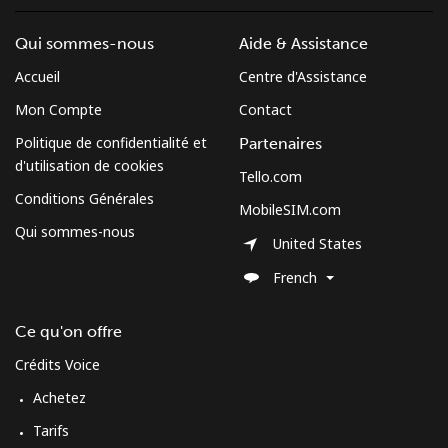
⁦$5⁩
Qui sommes-nous
Aide & Assistance
Mobile
⁦3.5¢⁩
142 min pour
⁦13¢⁩
⁦$5⁩
Accueil
Centre d'Assistance
Mon Compte
Contact
Cuba
Politique de confidentialité et
Partenaires
d'utilisation de cookies
Tello.com
Ligne fixe
⁦77.9¢⁩
6 min pour ⁦$5⁩
-
Conditions Générales
MobileSIM.com
Mobile
⁦79.9¢⁩
6 min pour ⁦$5⁩
⁦8¢⁩
Qui sommes-nous
United States
Curacao
French
Ce qu'on offre
Ligne fixe
⁦21.5¢⁩
23 min pour ⁦$5⁩
-
Crédits Voice
Mobile
⁦23.5¢⁩
21 min pour ⁦$5⁩
-
Achetez
Tarifs
Cyprus