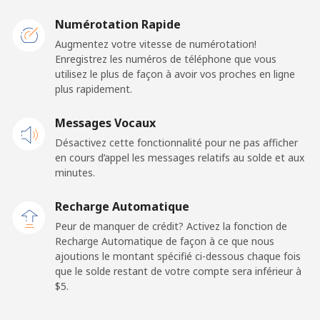
Caribbean Netherlands
Numérotation Rapide
Ligne fixe
⁦23.5¢⁩
21 min pour ⁦$5⁩
-
Augmentez votre vitesse de numérotation!
Enregistrez les numéros de téléphone que vous
utilisez le plus de façon à avoir vos proches en ligne
Mobile
⁦25.5¢⁩
19 min pour ⁦$5⁩
⁦15¢⁩
plus rapidement.
Cayman Islands
Messages Vocaux
Désactivez cette fonctionnalité pour ne pas afficher
Ligne fixe
⁦19.9¢⁩
25 min pour ⁦$5⁩
-
en cours d’appel les messages relatifs au solde et aux
minutes.
Mobile
⁦27.5¢⁩
18 min pour ⁦$5⁩
-
Recharge Automatique
Central African Republic
Peur de manquer de crédit? Activez la fonction de
Recharge Automatique de façon à ce que nous
ajoutions le montant spécifié ci-dessous chaque fois
Ligne fixe
⁦88.5¢⁩
5 min pour ⁦$5⁩
-
que le solde restant de votre compte sera inférieur à
⁦$5⁩.
Mobile
⁦73.9¢⁩
6 min pour ⁦$5⁩
-