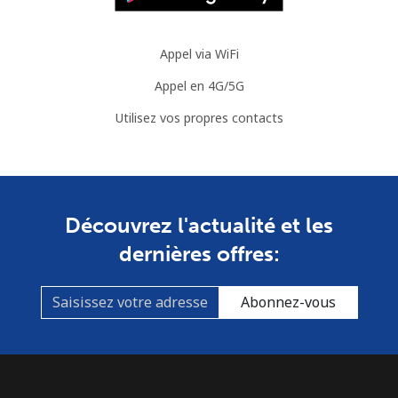
Cook Islands
Appel via WiFi
Appel en 4G/5G
Ligne fixe
⁦137.9¢⁩
3 min pour ⁦$5⁩
-
Utilisez vos propres contacts
Mobile
⁦137.9¢⁩
3 min pour ⁦$5⁩
⁦5¢⁩
Costa Rica
Découvrez l'actualité et les
Ligne fixe
⁦3.5¢⁩
142 min pour
-
⁦$5⁩
dernières offres:
Mobile
⁦8.9¢⁩
56 min pour ⁦$5⁩
⁦7¢⁩
Abonnez-vous
Croatia
Ligne fixe
⁦1.5¢⁩
333 min pour
-