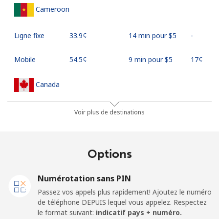
Cameroon
Ligne fixe
⁦33.9¢⁩
14 min pour ⁦$5⁩
-
Mobile
⁦54.5¢⁩
9 min pour ⁦$5⁩
⁦17¢⁩
Canada
All country
⁦1.5¢⁩
333 min pour
⁦15¢⁩
Voir plus de destinations
⁦$5⁩
Cape Verde
Options
Ligne fixe
⁦33.9¢⁩
14 min pour ⁦$5⁩
-
Numérotation sans PIN
Passez vos appels plus rapidement! Ajoutez le numéro
Mobile
⁦39.5¢⁩
12 min pour ⁦$5⁩
⁦16¢⁩
de téléphone DEPUIS lequel vous appelez. Respectez
le format suivant:
indicatif pays + numéro.