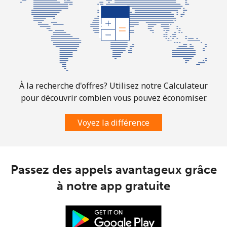
Ligne fixe
⁦1.6¢⁩
312 min pour
-
⁦$5⁩
Mobile
⁦1.5¢⁩
333 min pour
⁦7¢⁩
⁦$5⁩
À la recherche d'offres? Utilisez notre Calculateur
Comoros
pour découvrir combien vous pouvez économiser.
Ligne fixe
⁦76.9¢⁩
6 min pour ⁦$5⁩
-
Voyez la différence
Mobile
⁦78.5¢⁩
6 min pour ⁦$5⁩
⁦5¢⁩
Passez des appels avantageux grâce
Congo
à notre app gratuite
Ligne fixe
⁦80.9¢⁩
6 min pour ⁦$5⁩
-
Mobile
⁦74.9¢⁩
6 min pour ⁦$5⁩
⁦13¢⁩