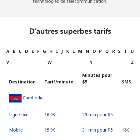
technologies de télécommunication.
D'autres superbes tarifs
A
B
C
D
E
F
G
H
I
J
K
L
M
N
O
P
Q
R
S
T
U
V
W
Y
Z
Minutes pour
Destination
Tarif/minute
⁦$5⁩
SMS
Cambodia
Ligne fixe
⁦16.9¢⁩
29 min pour ⁦$5⁩
-
Mobile
⁦15.9¢⁩
31 min pour ⁦$5⁩
⁦16¢⁩