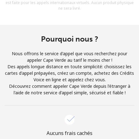
est faite pour les appels internationaux virtuels. Aucun produit physique
Conditions générales.
ne sera livré.
S'inscrire
Pourquoi nous ?
Nous offrons le service d'appel que vous recherchez pour
Bonjour!
appeler Cape Verde au tarif le moins cher !
Des appels longue distance en toute simplicité: choisissez les
cartes d'appel prépayées, créez un compte, achetez des Crédits
Identifiez-vous ou
INSCRIVEZ-VOUS →
Voice en ligne et appelez chez vous.
Découvrez comment appeler Cape Verde depuis l'étranger à
l'aide de notre service d'appel simple, sécurisé et fiable !
Rappel du mot de passe →
Aucuns frais cachés