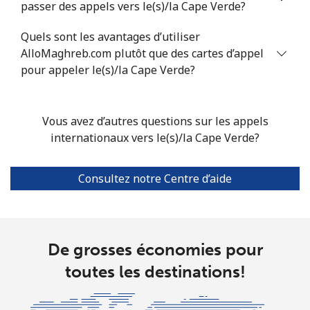
passer des appels vers le(s)/la Cape Verde?
Ligne fixe
⁦4.9¢⁩
102 min pour
-
Quels sont les avantages d’utiliser
⁦$5⁩
AlloMaghreb.com plutôt que des cartes d’appel
pour appeler le(s)/la Cape Verde?
Mobile
⁦4.9¢⁩
102 min pour
-
⁦$5⁩
Vous avez d’autres questions sur les appels
Christmas Island
internationaux vers le(s)/la Cape Verde?
All country
⁦3¢⁩
166 min pour
-
Consultez notre Centre d’aide
⁦$5⁩
Cocos Islands
De grosses économies pour
All country
⁦3¢⁩
166 min pour
-
toutes les destinations!
⁦$5⁩
Colombia