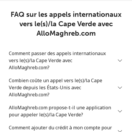
Chad
FAQ sur les appels internationaux
Ligne fixe
⁦78.9¢⁩
6 min pour ⁦$5⁩
-
vers le(s)/la Cape Verde avec
AlloMaghreb.com
Mobile
⁦71.5¢⁩
6 min pour ⁦$5⁩
⁦16¢⁩
Chile
Comment passer des appels internationaux
vers le(s)/la Cape Verde avec
Ligne fixe
⁦4.5¢⁩
111 min pour
-
AlloMaghreb.com?
⁦$5⁩
Combien coûte un appel vers le(s)/la Cape
Verde depuis les États-Unis avec
Mobile
⁦1.6¢⁩
312 min pour
⁦8¢⁩
⁦$5⁩
AlloMaghreb.com?
AlloMaghreb.com propose-t-il une application
Santiago
⁦1.7¢⁩
294 min pour
-
pour appeler le(s)/la Cape Verde?
⁦$5⁩
Comment ajouter du crédit à mon compte pour
China