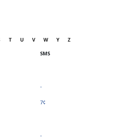
S
T
U
V
W
Y
Z
SMS
-
⁦7¢⁩
-