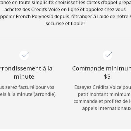
ance en toute simplicité: choisissez les cartes d'appel prép
achetez des Crédits Voice en ligne et appelez chez vous.
Bonjour!
eler French Polynesia depuis l'étranger à l'aide de notre s
sécurisé et fiable !
Identifiez-vous ou
INSCRIVEZ-VOUS →
rrondissement à la
Commande minimu
minute
⁦$5⁩
us serez facturé pour vos
Essayez Crédits Voice pou
Rappel du mot de passe →
els à la minute (arrondie).
petit montant minimum
commande et profitez de 
appels internationaux
Login