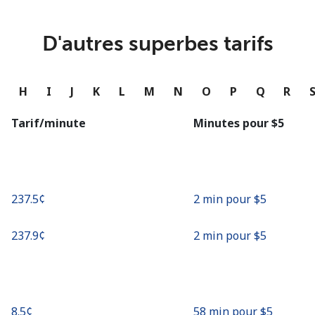
ou
Continue avec
D'autres superbes tarifs
G
H
I
J
K
L
M
N
O
P
Q
R
Tarif/minute
Minutes pour ⁦$5⁩
⁦237.5¢⁩
2 min pour ⁦$5⁩
⁦237.9¢⁩
2 min pour ⁦$5⁩
⁦8.5¢⁩
58 min pour ⁦$5⁩