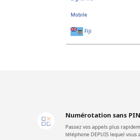
Mobile
Fiji
Ligne fixe
Mobile
Finland
Ligne fixe
Numérotation sans PI
Mobile
Passez vos appels plus rapidem
France
téléphone DEPUIS lequel vous a