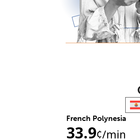
French Polynesia
33.9
¢
/min