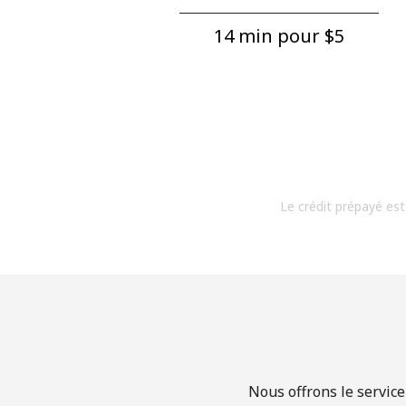
14 min pour ⁦$5⁩
Le crédit prépayé est
Nous offrons le service