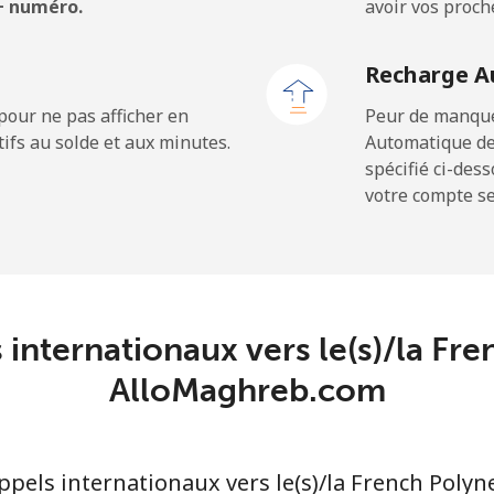
 + numéro.
avoir vos proch
⁦1.5¢⁩
333 min pour ⁦$5⁩
Recharge A
⁦2.4¢⁩
208 min pour ⁦$5⁩
pour ne pas afficher en
Peur de manquer
ifs au solde et aux minutes.
Automatique de
spécifié ci-des
votre compte ser
⁦4.9¢⁩
102 min pour ⁦$5⁩
⁦30.9¢⁩
16 min pour ⁦$5⁩
 internationaux vers le(s)/la Fr
⁦33.9¢⁩
AlloMaghreb.com
14 min pour ⁦$5⁩
⁦33.9¢⁩
14 min pour ⁦$5⁩
els internationaux vers le(s)/la French Polyne