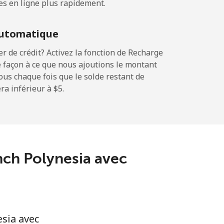
es en ligne plus rapidement.
-
utomatique
-
 de crédit? Activez la fonction de Recharge
 façon à ce que nous ajoutions le montant
sous chaque fois que le solde restant de
a inférieur à ⁦$5⁩.
-
-
ench Polynesia avec
-
⁦11¢⁩
sia avec