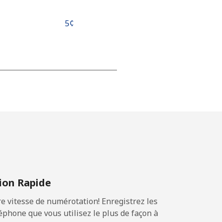
⁦5¢⁩
-
⁦17¢⁩
-
on Rapide
⁦11¢⁩
 vitesse de numérotation! Enregistrez les
phone que vous utilisez le plus de façon à