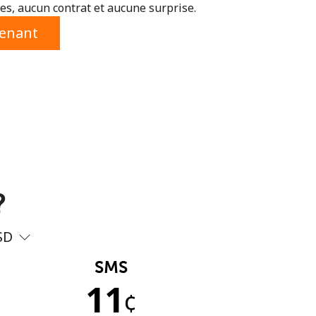
s, aucun contrat et aucune surprise.
tenant
?
SD
SMS
11
¢