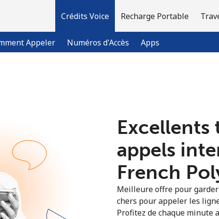
Crédits Voice
Recharge Portable
Trav
mment Appeler
Numéros d'Accès
Apps
Bienvenue!
Excellents 
Vous avez déjà un compte?
Connectez-vous →
appels int
S'enregistrer avec
French Poly
Meilleure offre pour garder l
chers pour appeler les ligne
Profitez de chaque minute a