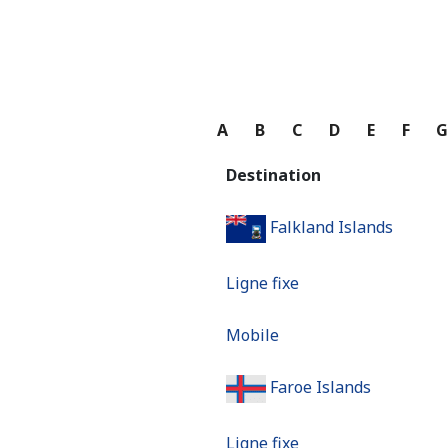
A
B
C
D
E
F
Destination
Falkland Islands
Ligne fixe
Mobile
Faroe Islands
Ligne fixe