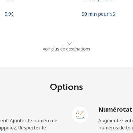
⁦9.9¢⁩
50 min pour ⁦$5⁩
⁦37.9¢⁩
13 min pour ⁦$5⁩
Voir plus de destinations
⁦37.5¢⁩
13 min pour ⁦$5⁩
Options
⁦35.5¢⁩
14 min pour ⁦$5⁩
N
Numérotati
⁦34.5¢⁩
14 min pour ⁦$5⁩
ent! Ajoutez le numéro de
Augmentez votre
ppelez. Respectez le
numéros de télé