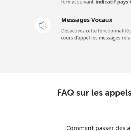
format suivant:
indicatif pays
Ligne fixe
Messages Vocaux
Mobile
Désactivez cette fonctionnalité 
cours d’appel les messages relat
French Guiana
Ligne fixe
Mobile
French Polynesia
FAQ sur les appels
Ligne fixe
Mobile
Comment passer des app