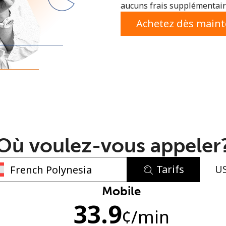
aucuns frais supplémentaire
ou
Achetez dès main
Où voulez-vous appeler
Tarifs
U
Aucun mot de passe créé
Mobile
33.9
8 caractères minimum
¢
/min
Une lettre majuscule et une lettre minuscule