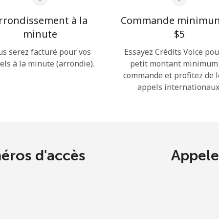
ou
rrondissement à la
Commande minimu
Continue avec
minute
⁦$5⁩
us serez facturé pour vos
Essayez Crédits Voice pou
els à la minute (arrondie).
petit montant minimum
commande et profitez de 
appels internationaux
éros d'accès
Appeler