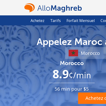
Achetez
Tarifs
Forfait Mensuel
Co
Appelez Maroc a
Morocco
8.9
¢
/min
56 min pour ⁦$5⁩
Achetez d