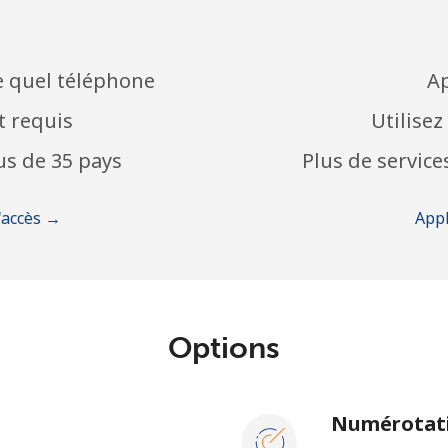
e quel téléphone
Ap
t requis
Utilisez
s de 35 pays
Plus de service
'accès →
App
Options
N
Numérotati