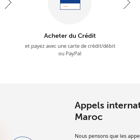
Un numéro
Un caractère spécial
Acheter du Crédit
et payez avec une carte de crédit/débit
ou PayPal
Restez en contact pour obtenir nos meilleures
offres.
En créant un compte sur ce site, j'accepte les
présentes
Conditions générales.
Appels internat
S'inscrire
Maroc
Nous pensons que les appel