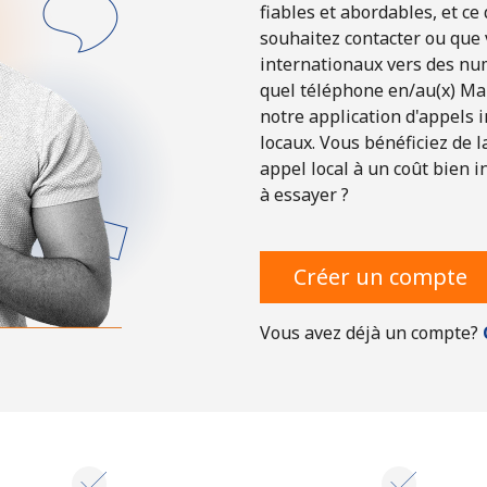
fiables et abordables, et ce
souhaitez contacter ou que
Bonjour!
internationaux vers des nu
quel téléphone en/au(x) Ma
notre application d'appels 
Identifiez-vous ou
INSCRIVEZ-VOUS →
locaux. Vous bénéficiez de 
appel local à un coût bien i
à essayer ?
Créer un compte
Vous avez déjà un compte?
Rappel du mot de passe →
Login