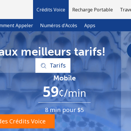
Crédits Voice
Recharge Portable
Trav
mment Appeler
Numéros d'Accès
Apps
ux meilleurs tarifs!
Bienvenue!
Tarifs
Vous avez déjà un compte?
Connectez-vous →
Mobile
59
¢
/min
S'enregistrer avec
8 min pour ⁦$5⁩
es Crédits Voice