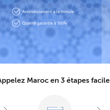
ou
Arrondissement à la minute
Qualité garantie à 100%
Appelez Maroc en 3 étapes facile
Aucun mot de passe créé
8 caractères minimum
Une lettre majuscule et une lettre minuscule