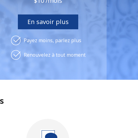
⁦$10⁩ /mois
En savoir plus
Payez moins, parlez plus
Renouvelez à tout moment
s