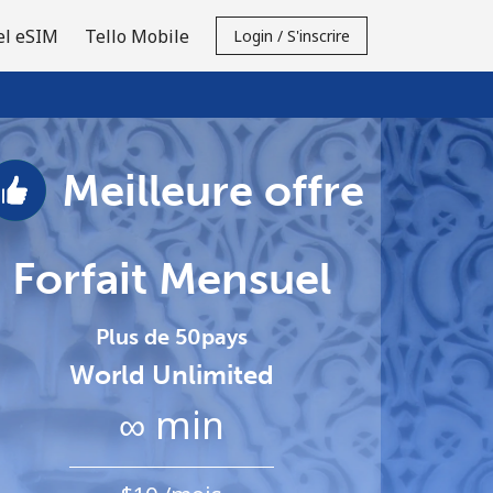
el eSIM
Tello Mobile
Login / S'inscrire
Meilleure offre
Forfait Mensuel
Plus de 50pays
World Unlimited
∞ min