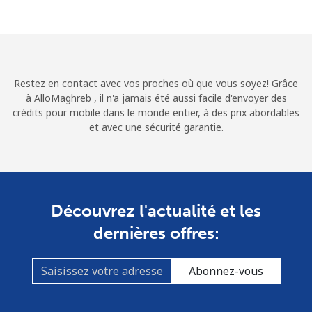
Conditions générales.
S'inscrire
Restez en contact avec vos proches où que vous soyez! Grâce
à AlloMaghreb , il n'a jamais été aussi facile d'envoyer des
crédits pour mobile dans le monde entier, à des prix abordables
Bonjour!
et avec une sécurité garantie.
Identifiez-vous ou
INSCRIVEZ-VOUS →
Découvrez l'actualité et les
dernières offres:
Abonnez-vous
Rappel du mot de passe →