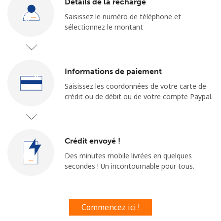
Détails de la recharge
Saisissez le numéro de téléphone et
sélectionnez le montant
Informations de paiement
Aucun mot de passe créé
Saisissez les coordonnées de votre carte de
8 caractères minimum
crédit ou de débit ou de votre compte Paypal.
Une lettre majuscule et une lettre minuscule
Un numéro
Un caractère spécial
Crédit envoyé !
Des minutes mobile livrées en quelques
secondes ! Un incontournable pour tous.
Restez en contact pour obtenir nos meilleures offres.
Commencez ici !
En créant un compte sur ce site, j'accepte les présentes