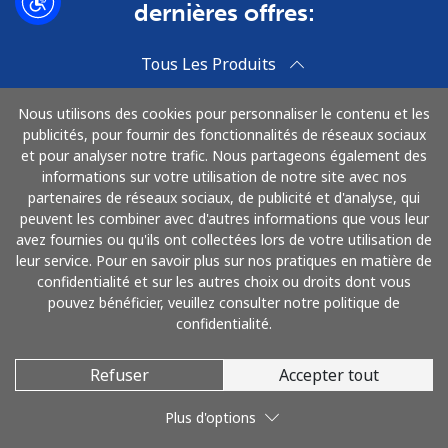
dernières offres:
Tous Les Produits
Abonnez-vous
Nous utilisons des cookies pour personnaliser le contenu et les
publicités, pour fournir des fonctionnalités de réseaux sociaux
et pour analyser notre trafic. Nous partageons également des
informations sur votre utilisation de notre site avec nos
partenaires de réseaux sociaux, de publicité et d'analyse, qui
Qui sommes-nous
Aide & Assistance
peuvent les combiner avec d'autres informations que vous leur
avez fournies ou qu'ils ont collectées lors de votre utilisation de
Accueil
Centre d'Assistance
leur service. Pour en savoir plus sur nos pratiques en matière de
confidentialité et sur les autres choix ou droits dont vous
Mon Compte
Contact
pouvez bénéficier, veuillez consulter notre politique de
Politique de confidentialité et
Partenaires
confidentialité.
d'utilisation de cookies
Tello.com
Refuser
Accepter tout
Conditions Générales
MobileSIM.com
Qui sommes-nous
Plus d'options
United States