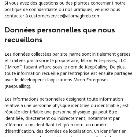
Si vous avez des questions ou des plaintes concernant notre
Conditions générales.
politique de confidentialité ou nos pratiques, veuillez nous
contacter à customerservice@allomaghreb.com.
S'inscrire
Données personnelles que nous
recueillons
Les données collectées par site_name sont initialement gérées
Bonjour!
et traitées par la société propriétaire, Miron Enterprises, LLC
("Miron") faisant affaire sous le nom de KeepCalling. De plus,
toute information recueillie par l'entreprise est ensuite partagée
Identifiez-vous ou
INSCRIVEZ-VOUS →
avec le développeur d'applications Miron Enterprises
(KeepCalling).
Les informations personnelles désignent toute information
relative à une personne physique identifiée ou identifiable ; est
réputée identifiable une personne physique qui peut être
identifiée, directement ou indirectement, notamment par
Rappel du mot de passe →
référence à un identifiant tel qu'un nom, un numéro
d'identification, des données de localisation, un identifiant en