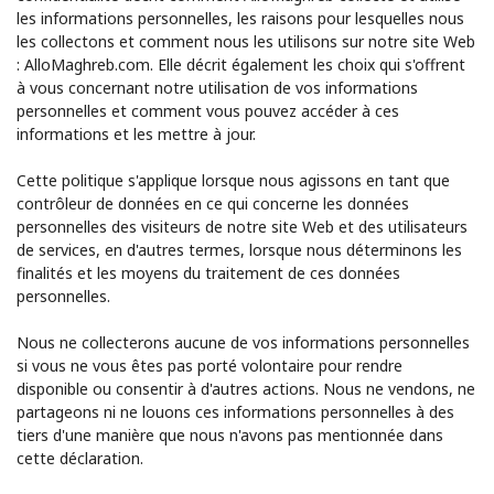
les informations personnelles, les raisons pour lesquelles nous
les collectons et comment nous les utilisons sur notre site Web
: AlloMaghreb.com. Elle décrit également les choix qui s'offrent
à vous concernant notre utilisation de vos informations
personnelles et comment vous pouvez accéder à ces
informations et les mettre à jour.
Aucun mot de passe créé
Cette politique s'applique lorsque nous agissons en tant que
contrôleur de données en ce qui concerne les données
8 caractères minimum
personnelles des visiteurs de notre site Web et des utilisateurs
Une lettre majuscule et une lettre minuscule
de services, en d'autres termes, lorsque nous déterminons les
Un numéro
finalités et les moyens du traitement de ces données
Un caractère spécial
personnelles.
Nous ne collecterons aucune de vos informations personnelles
si vous ne vous êtes pas porté volontaire pour rendre
disponible ou consentir à d'autres actions. Nous ne vendons, ne
partageons ni ne louons ces informations personnelles à des
tiers d'une manière que nous n'avons pas mentionnée dans
Restez en contact pour obtenir nos meilleures offres.
cette déclaration.
En créant un compte sur ce site, j'accepte les présentes