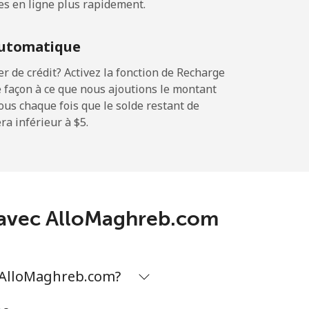
es en ligne plus rapidement.
utomatique
-
 de crédit? Activez la fonction de Recharge
 façon à ce que nous ajoutions le montant
sous chaque fois que le solde restant de
a inférieur à ⁦$5⁩.
-
⁦5¢⁩
-
a avec AlloMaghreb.com
c AlloMaghreb.com?
-