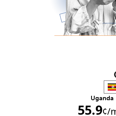
Uganda
55.9
¢
/