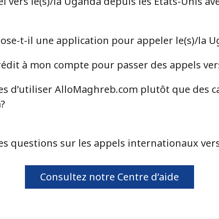
 vers le(s)/la Uganda depuis les États-Unis av
⁦16.9¢⁩
29 min pour ⁦$5⁩
e-t-il une application pour appeler le(s)/la 
⁦16.9¢⁩
29 min pour ⁦$5⁩
édit à mon compte pour passer des appels vers
⁦16.5¢⁩
30 min pour ⁦$5⁩
es d’utiliser AlloMaghreb.com plutôt que des c
a?
es questions sur les appels internationaux vers
Consultez notre Centre d’aide