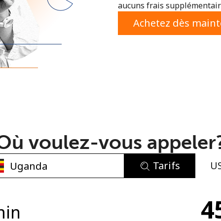
aucuns frais supplémentaire
ou
Achetez dès main
Où voulez-vous appeler
Tarifs
U
Aucun mot de passe créé
4
8 caractères minimum
min
Une lettre majuscule et une lettre minuscule