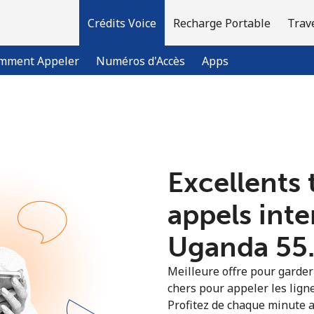
Crédits Voice
Recharge Portable
Trav
mment Appeler
Numéros d'Accès
Apps
Bienvenue!
Excellents 
Vous avez déjà un compte?
Connectez-vous →
appels int
S'enregistrer avec
Uganda ⁦55
Meilleure offre pour garder l
chers pour appeler les lign
Profitez de chaque minute a