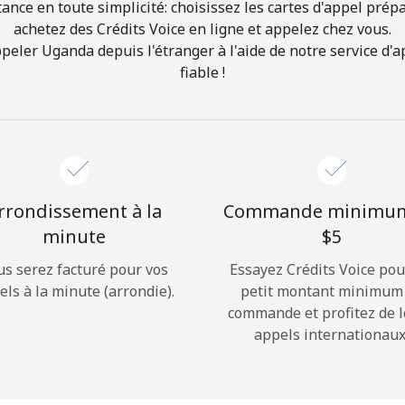
ance en toute simplicité: choisissez les cartes d'appel prép
achetez des Crédits Voice en ligne et appelez chez vous.
Bonjour!
ler Uganda depuis l'étranger à l'aide de notre service d'ap
fiable !
Identifiez-vous ou
INSCRIVEZ-VOUS →
rrondissement à la
Commande minimu
minute
⁦$5⁩
us serez facturé pour vos
Essayez Crédits Voice pou
Rappel du mot de passe →
els à la minute (arrondie).
petit montant minimum
commande et profitez de 
appels internationaux
Login