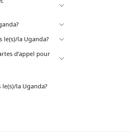
ec
-
Uganda?
⁦38¢⁩
 le(s)/la Uganda?
-
artes d’appel pour
 le(s)/la Uganda?