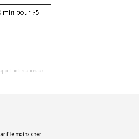
 min pour ⁦$5⁩
 appels internationaux
rif le moins cher !