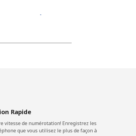
-
-
⁦13¢⁩
-
on Rapide
⁦8¢⁩
 vitesse de numérotation! Enregistrez les
-
phone que vous utilisez le plus de façon à