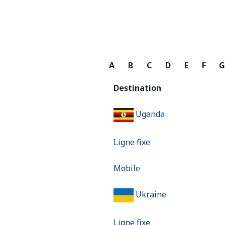
A
B
C
D
E
F
Destination
Uganda
Ligne fixe
Mobile
Ukraine
Ligne fixe