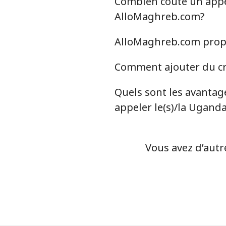
Combien coûte un appel
Uzbekistan
AlloMaghreb.com?
Ligne fixe
AlloMaghreb.com propos
Mobile
Comment ajouter du cr
Tashkent
Quels sont les avantag
appeler le(s)/la Ugand
Vous avez d’autr