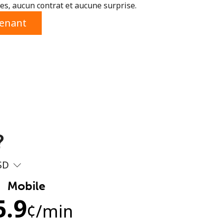
s, aucun contrat et aucune surprise.
tenant
?
SD
Mobile
5.9
¢
/min