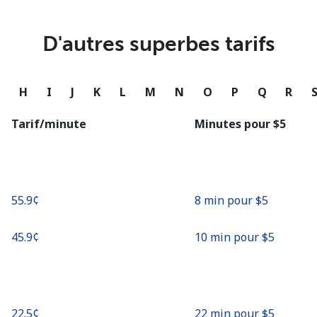
ou
Continue avec
D'autres superbes tarifs
G
H
I
J
K
L
M
N
O
P
Q
R
Tarif/minute
Minutes pour ⁦$5⁩
⁦55.9¢⁩
8 min pour ⁦$5⁩
⁦45.9¢⁩
10 min pour ⁦$5⁩
⁦22.5¢⁩
22 min pour ⁦$5⁩