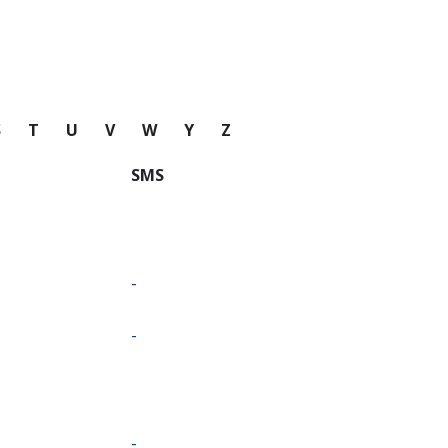
S
T
U
V
W
Y
Z
SMS
-
-
-