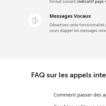
format suivant:
indicatif pays
United States
Messages Vocaux
All country
Désactivez cette fonctionnalité 
cours d’appel les messages relat
Uruguay
Ligne fixe
Mobile
Montevideo
FAQ sur les appels in
Us Virgin Islands
Comment passer des ap
All country