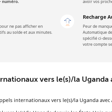
 + numéro.
avoir vos proch
Recharge A
⁦1.5¢⁩
333 min pour ⁦$5⁩
pour ne pas afficher en
Peur de manquer
ifs au solde et aux minutes.
Automatique de
spécifié ci-des
votre compte ser
⁦9.5¢⁩
52 min pour ⁦$5⁩
⁦24.9¢⁩
20 min pour ⁦$5⁩
⁦6.5¢⁩
76 min pour ⁦$5⁩
ternationaux vers le(s)/la Ugand
pels internationaux vers le(s)/la Uganda ave
⁦17.5¢⁩
28 min pour ⁦$5⁩