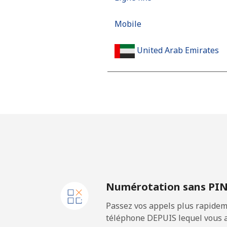
Mobile
United Arab Emirates
Ligne fixe
Mobile
United Kingdom
Ligne fixe
Numérotation sans PI
Mobile
Passez vos appels plus rapidem
Premium
téléphone DEPUIS lequel vous a