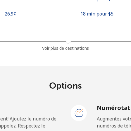
⁦26.9¢⁩
18 min pour ⁦$5⁩
⁦23.5¢⁩
21 min pour ⁦$5⁩
Voir plus de destinations
⁦21.5¢⁩
23 min pour ⁦$5⁩
Options
⁦1.5¢⁩
333 min pour ⁦$5⁩
N
Numérotati
⁦2.4¢⁩
208 min pour ⁦$5⁩
ent! Ajoutez le numéro de
Augmentez votre
⁦42.5¢⁩
11 min pour ⁦$5⁩
ppelez. Respectez le
numéros de télé