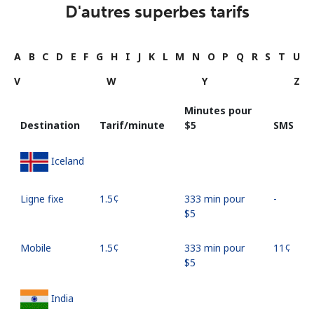
D'autres superbes tarifs
A
B
C
D
E
F
G
H
I
J
K
L
M
N
O
P
Q
R
S
T
U
V
W
Y
Z
Minutes pour
Destination
Tarif/minute
⁦$5⁩
SMS
Iceland
Ligne fixe
⁦1.5¢⁩
333 min pour
-
⁦$5⁩
Mobile
⁦1.5¢⁩
333 min pour
⁦11¢⁩
⁦$5⁩
India