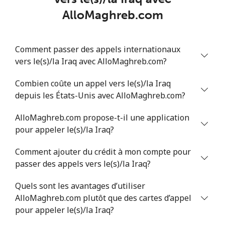
AlloMaghreb.com
Ligne fixe
⁦4.9¢⁩
102 min pour
-
⁦$5⁩
Comment passer des appels internationaux
Mobile
⁦13.9¢⁩
35 min pour ⁦$5⁩
-
vers le(s)/la Iraq avec AlloMaghreb.com?
Italy
Combien coûte un appel vers le(s)/la Iraq
depuis les États-Unis avec AlloMaghreb.com?
Ligne fixe
⁦1.5¢⁩
333 min pour
-
AlloMaghreb.com propose-t-il une application
⁦$5⁩
pour appeler le(s)/la Iraq?
Mobile
⁦1.6¢⁩
312 min pour
⁦8¢⁩
Comment ajouter du crédit à mon compte pour
⁦$5⁩
passer des appels vers le(s)/la Iraq?
Ivory Coast
Quels sont les avantages d’utiliser
AlloMaghreb.com plutôt que des cartes d’appel
Ligne fixe
⁦58.9¢⁩
8 min pour ⁦$5⁩
-
pour appeler le(s)/la Iraq?