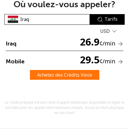
Où voulez-vous appeler?
Tarifs
USD
26.9
¢
/min
Iraq
Aucun mot de passe créé
8 caractères minimum
29.5
¢
/min
Mobile
Une lettre majuscule et une lettre minuscule
Un numéro
Un caractère spécial
Achetez des Crédits Voice
Le crédit prépayé est une carte d'appel numérique disponible en ligne et
est faite pour les appels internationaux virtuels. Aucun produit physique
ne sera livré.
Restez en contact pour obtenir nos meilleures offres.
En créant un compte sur ce site, j'accepte les présentes