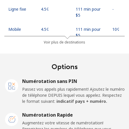
Ligne fixe
⁦4.5¢⁩
111 min pour
-
⁦$5⁩
Mobile
⁦4.5¢⁩
111 min pour
⁦10¢⁩
⁦$5⁩
Voir plus de destinations
Indonesia
Options
Ligne fixe
⁦7.9¢⁩
63 min pour ⁦$5⁩
-
Jakarta
⁦5.5¢⁩
90 min pour ⁦$5⁩
-
Numérotation sans PIN
Passez vos appels plus rapidement! Ajoutez le numéro
Mobile
⁦6.9¢⁩
72 min pour ⁦$5⁩
-
de téléphone DEPUIS lequel vous appelez. Respectez
le format suivant:
indicatif pays + numéro.
Iran
Numérotation Rapide
Augmentez votre vitesse de numérotation!
Ligne fixe
⁦27.5¢⁩
18 min pour ⁦$5⁩
-
Enregistrez les numéros de téléphone que vous