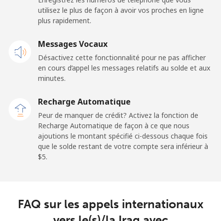
utilisez le plus de façon à avoir vos proches en ligne
Mobile
⁦34.5¢⁩
14 min pour ⁦$5⁩
-
plus rapidement.
Iraq
Messages Vocaux
Désactivez cette fonctionnalité pour ne pas afficher
Ligne fixe
⁦26.9¢⁩
18 min pour ⁦$5⁩
-
en cours d’appel les messages relatifs au solde et aux
minutes.
Mobile
⁦29.5¢⁩
16 min pour ⁦$5⁩
-
Recharge Automatique
Peur de manquer de crédit? Activez la fonction de
Ireland
Recharge Automatique de façon à ce que nous
ajoutions le montant spécifié ci-dessous chaque fois
Ligne fixe
⁦1.6¢⁩
312 min pour
-
que le solde restant de votre compte sera inférieur à
⁦$5⁩
⁦$5⁩.
Mobile
⁦2.5¢⁩
200 min pour
-
⁦$5⁩
FAQ sur les appels internationaux
Israel
vers le(s)/la Iraq avec