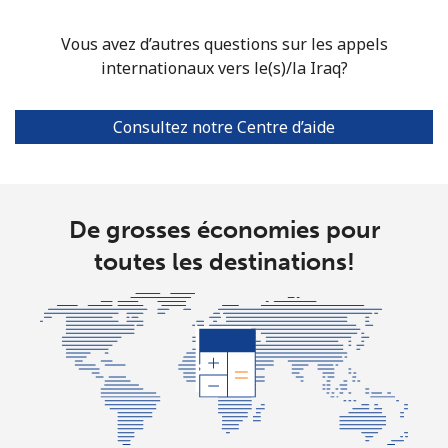
Mobile
⁦46.9¢⁩
10 min pour ⁦$5⁩
⁦32¢⁩
Vous avez d’autres questions sur les appels
internationaux vers le(s)/la Iraq?
Consultez notre Centre d’aide
De grosses économies pour
toutes les destinations!