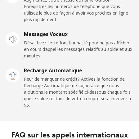
⁦$5⁩
Enregistrez les numéros de téléphone que vous
utilisez le plus de façon à avoir vos proches en ligne
plus rapidement.
Mobile
⁦64.5¢⁩
7 min pour
-
⁦$5⁩
Messages Vocaux
Désactivez cette fonctionnalité pour ne pas afficher
Kuwait
en cours d’appel les messages relatifs au solde et aux
minutes.
Ligne fixe
⁦6.9¢⁩
72 min pour
-
⁦$5⁩
Recharge Automatique
Peur de manquer de crédit? Activez la fonction de
Mobile
⁦6.9¢⁩
72 min pour
-
Recharge Automatique de façon à ce que nous
⁦$5⁩
ajoutions le montant spécifié ci-dessous chaque fois
que le solde restant de votre compte sera inférieur à
Kyrgyzstan
⁦$5⁩.
Ligne fixe
⁦31.9¢⁩
15 min pour
-
⁦$5⁩
FAQ sur les appels internationaux