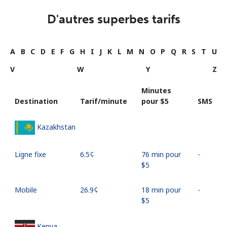
D'autres superbes tarifs
A
B
C
D
E
F
G
H
I
J
K
L
M
N
O
P
Q
R
S
T
U
V
W
Y
Z
Minutes
Destination
Tarif/minute
pour ⁦$5⁩
SMS
Kazakhstan
Ligne fixe
⁦6.5¢⁩
76 min pour
-
⁦$5⁩
Mobile
⁦26.9¢⁩
18 min pour
-
⁦$5⁩
Kenya