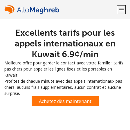
Excellents tarifs pour les
Bienvenue!
appels internationaux en
Vous avez déjà un compte?
Connectez-vous →
Kuwait ⁦6.9¢⁩/min
Meilleure offre pour garder le contact avec votre famille : tarifs
S'enregistrer avec
pas chers pour appeler les lignes fixes et les portables en
Kuwait
Profitez de chaque minute avec des appels internationaux pas
chers, aucuns frais supplémentaires, aucun contrat et aucune
surprise.
ou
Achetez dès maintenant