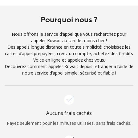
Conditions générales.
Pourquoi nous ?
S'inscrire
Nous offrons le service d'appel que vous recherchez pour
appeler Kuwait au tarif le moins cher !
Des appels longue distance en toute simplicité: choisissez les
cartes d'appel prépayées, créez un compte, achetez des Crédits
Bonjour!
Voice en ligne et appelez chez vous.
Découvrez comment appeler Kuwait depuis l'étranger à l'aide de
notre service d'appel simple, sécurisé et fiable !
Identifiez-vous ou
INSCRIVEZ-VOUS →
Aucuns frais cachés
Rappel du mot de passe →
Payez seulement pour les minutes utilisées, sans frais cachés.