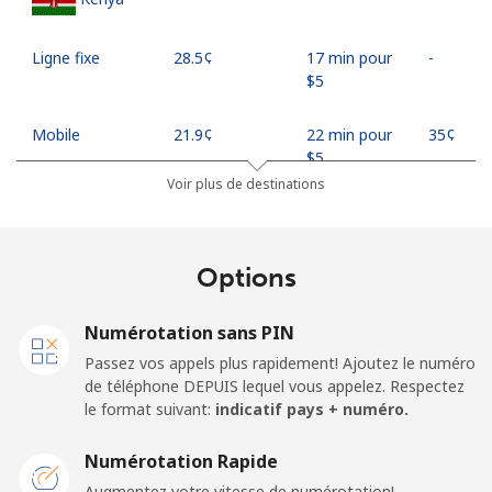
Ligne fixe
⁦28.5¢⁩
17 min pour
-
⁦$5⁩
Mobile
⁦21.9¢⁩
22 min pour
⁦35¢⁩
⁦$5⁩
Voir plus de destinations
Mobile -
⁦18.9¢⁩
26 min pour
⁦35¢⁩
Safaricom
⁦$5⁩
Options
Kiribati
Numérotation sans PIN
All country
⁦210.9¢⁩
2 min pour
-
Passez vos appels plus rapidement! Ajoutez le numéro
⁦$5⁩
de téléphone DEPUIS lequel vous appelez. Respectez
le format suivant:
indicatif pays + numéro.
Kosovo
Numérotation Rapide
Ligne fixe
⁦32.9¢⁩
15 min pour
-
Augmentez votre vitesse de numérotation!