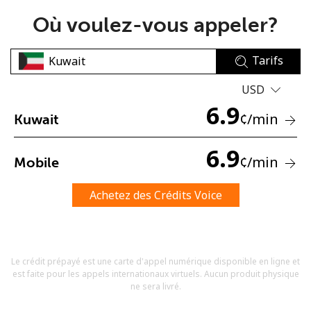
Où voulez-vous appeler?
Tarifs
USD
6.9
Aucun mot de passe créé
¢
/min
Kuwait
8 caractères minimum
Une lettre majuscule et une lettre minuscule
6.9
¢
/min
Mobile
Un numéro
Un caractère spécial
Achetez des Crédits Voice
Le crédit prépayé est une carte d'appel numérique disponible en ligne et
est faite pour les appels internationaux virtuels. Aucun produit physique
Restez en contact pour obtenir nos meilleures offres.
ne sera livré.
En créant un compte sur ce site, j'accepte les présentes