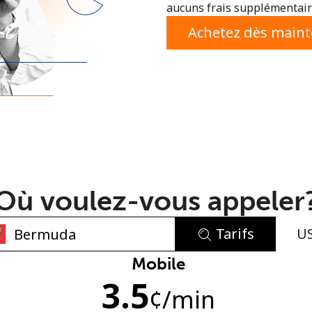
aucuns frais supplémentaire
ou
Achetez dès main
Où voulez-vous appeler
Tarifs
U
Aucun mot de passe créé
Mobile
3.5
8 caractères minimum
¢
/min
Une lettre majuscule et une lettre minuscule