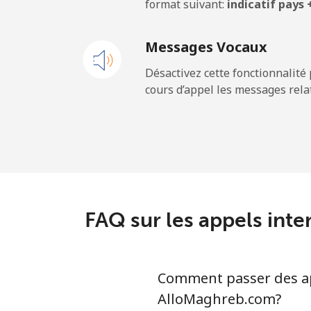
format suivant:
indicatif pays
Ligne fixe
Messages Vocaux
Mobile
Désactivez cette fonctionnalité 
cours d’appel les messages relat
Belgium
Ligne fixe
Mobile
Belize
FAQ sur les appels int
Ligne fixe
Comment passer des ap
Mobile
AlloMaghreb.com?