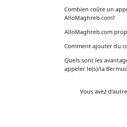
Benin
Combien coûte un appel
Ligne fixe
AlloMaghreb.com?
AlloMaghreb.com propos
Mobile
Comment ajouter du cr
Bermuda
Quels sont les avantag
Ligne fixe
appeler le(s)/la Bermu
Mobile
Vous avez d’autre
Bhutan
Ligne fixe
Mobile