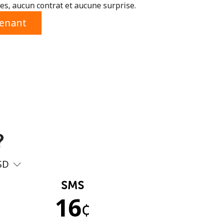
s, aucun contrat et aucune surprise.
tenant
?
SD
SMS
16
¢