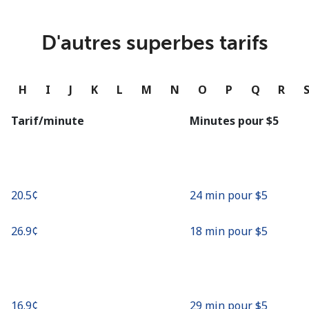
ou
Continue avec
D'autres superbes tarifs
G
H
I
J
K
L
M
N
O
P
Q
R
Tarif/minute
Minutes pour ⁦$5⁩
⁦20.5¢⁩
24 min pour ⁦$5⁩
⁦26.9¢⁩
18 min pour ⁦$5⁩
⁦16.9¢⁩
29 min pour ⁦$5⁩