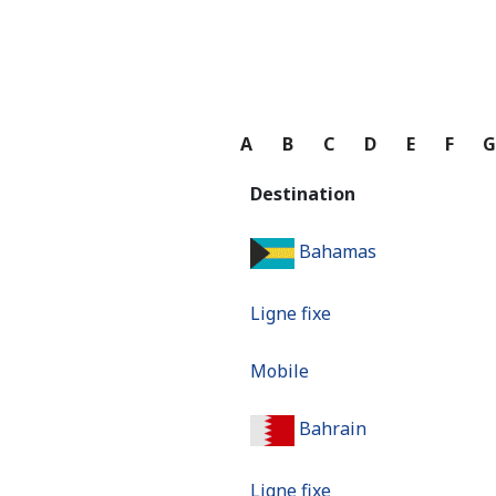
A
B
C
D
E
F
Destination
Bahamas
Ligne fixe
Mobile
Bahrain
Ligne fixe