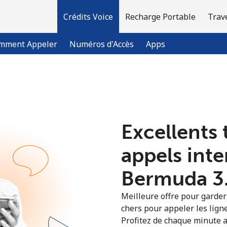
Crédits Voice
Recharge Portable
Trav
mment Appeler
Numéros d'Accès
Apps
Bienvenue!
Excellents 
Vous avez déjà un compte?
Connectez-vous →
appels int
S'enregistrer avec
Bermuda ⁦3
Meilleure offre pour garder l
chers pour appeler les lign
Profitez de chaque minute a