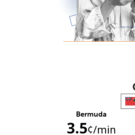
Bermuda
3.5
¢
/min