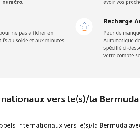
 + numéro.
avoir vos proch
⁦55.5¢⁩
9 min pour ⁦$5⁩
Recharge A
⁦50.9¢⁩
9 min pour ⁦$5⁩
pour ne pas afficher en
Peur de manquer
ifs au solde et aux minutes.
Automatique de
spécifié ci-des
votre compte ser
⁦2.9¢⁩
172 min pour ⁦$5⁩
⁦34.5¢⁩
14 min pour ⁦$5⁩
ernationaux vers le(s)/la Bermu
⁦30.9¢⁩
16 min pour ⁦$5⁩
pels internationaux vers le(s)/la Bermuda ave
⁦31.5¢⁩
15 min pour ⁦$5⁩