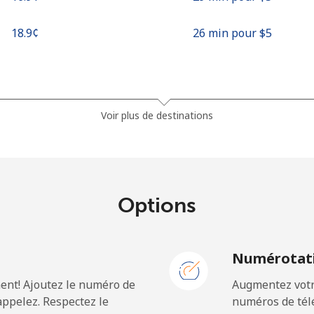
⁦18.9¢⁩
26 min pour ⁦$5⁩
⁦3.5¢⁩
142 min pour ⁦$5⁩
Voir plus de destinations
⁦2.8¢⁩
178 min pour ⁦$5⁩
Options
⁦28.5¢⁩
17 min pour ⁦$5⁩
N
Numérotati
⁦32.5¢⁩
15 min pour ⁦$5⁩
ent! Ajoutez le numéro de
Augmentez votre
ppelez. Respectez le
numéros de télé