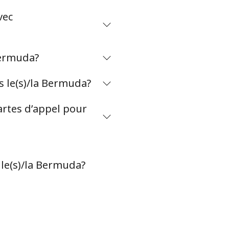
vec
-
Bermuda?
-
 le(s)/la Bermuda?
artes d’appel pour
-
⁦16¢⁩
 le(s)/la Bermuda?
-
-