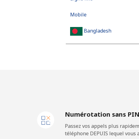
Mobile
Bangladesh
Ligne fixe
Mobile
Barbados
Ligne fixe
Numérotation sans PI
Mobile
Passez vos appels plus rapidem
Belarus
téléphone DEPUIS lequel vous a