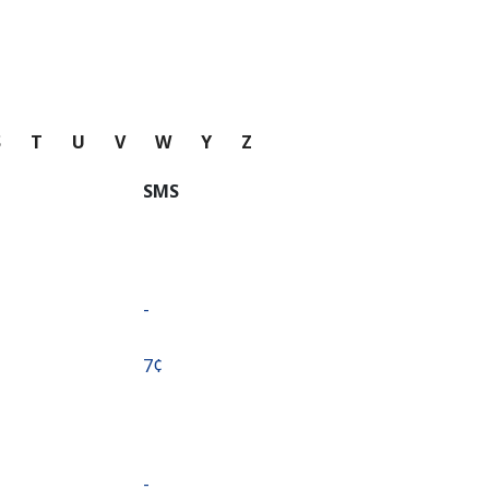
S
T
U
V
W
Y
Z
SMS
-
⁦7¢⁩
-