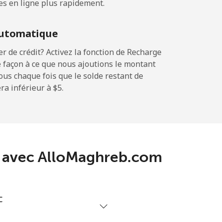
es en ligne plus rapidement.
-
utomatique
-
 de crédit? Activez la fonction de Recharge
 façon à ce que nous ajoutions le montant
sous chaque fois que le solde restant de
a inférieur à ⁦$5⁩.
-
⁦11¢⁩
da avec AlloMaghreb.com
-
c
⁦14¢⁩