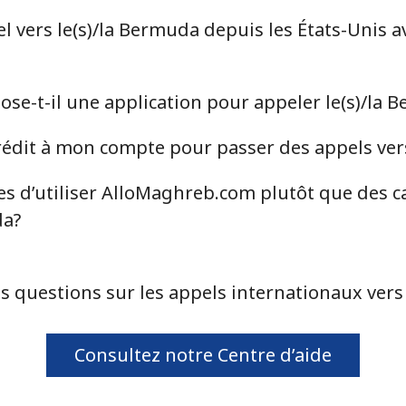
 vers le(s)/la Bermuda depuis les États-Unis a
⁦54.9¢⁩
9 min pour ⁦$5⁩
e-t-il une application pour appeler le(s)/la 
⁦55.9¢⁩
8 min pour ⁦$5⁩
édit à mon compte pour passer des appels vers
es d’utiliser AlloMaghreb.com plutôt que des c
⁦3.5¢⁩
142 min pour ⁦$5⁩
da?
⁦3.5¢⁩
142 min pour ⁦$5⁩
s questions sur les appels internationaux vers
⁦9.9¢⁩
50 min pour ⁦$5⁩
Consultez notre Centre d’aide
⁦9.5¢⁩
52 min pour ⁦$5⁩