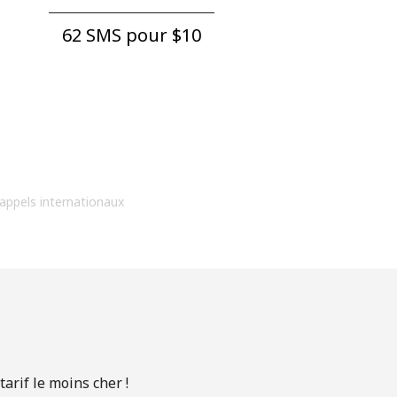
62 SMS pour ⁦$10⁩
 appels internationaux
arif le moins cher !