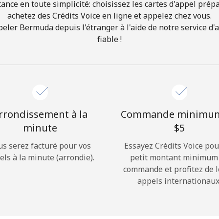
ance en toute simplicité: choisissez les cartes d'appel prép
achetez des Crédits Voice en ligne et appelez chez vous.
Bonjour!
er Bermuda depuis l'étranger à l'aide de notre service d'a
fiable !
Identifiez-vous ou
INSCRIVEZ-VOUS →
rrondissement à la
Commande minimu
minute
⁦$5⁩
us serez facturé pour vos
Essayez Crédits Voice pou
Rappel du mot de passe →
els à la minute (arrondie).
petit montant minimum
commande et profitez de 
appels internationaux
Login