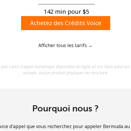
Un numéro
Un caractère spécial
142 min pour ⁦$5⁩
Achetez des Crédits Voice
Afficher tous les tarifs →
Restez en contact pour obtenir nos meilleures
 une carte d'appel numérique disponible en ligne et est faite pour les
offres.
virtuels. Aucun produit physique ne sera livré.
En créant un compte sur ce site, j'accepte les
présentes
Conditions générales.
S'inscrire
Pourquoi nous ?
vice d'appel que vous recherchez pour appeler Bermuda au t