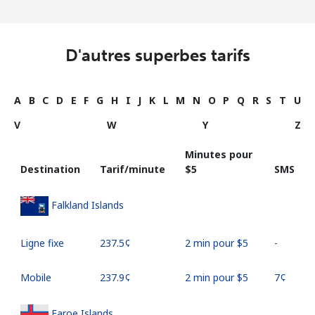
D'autres superbes tarifs
A
B
C
D
E
F
G
H
I
J
K
L
M
N
O
P
Q
R
S
T
U
V
W
Y
Z
Minutes pour
Destination
Tarif/minute
⁦$5⁩
SMS
Falkland Islands
Ligne fixe
⁦237.5¢⁩
2 min pour ⁦$5⁩
-
Mobile
⁦237.9¢⁩
2 min pour ⁦$5⁩
⁦7¢⁩
Faroe Islands