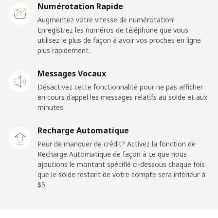
France
Numérotation Rapide
Augmentez votre vitesse de numérotation!
Enregistrez les numéros de téléphone que vous
Ligne fixe
⁦1.5¢⁩
333 min pour
-
utilisez le plus de façon à avoir vos proches en ligne
⁦$5⁩
plus rapidement.
Mobile
⁦2.4¢⁩
208 min pour
-
Messages Vocaux
⁦$5⁩
Désactivez cette fonctionnalité pour ne pas afficher
en cours d’appel les messages relatifs au solde et aux
French Guiana
minutes.
Ligne fixe
⁦4.9¢⁩
102 min pour
-
Recharge Automatique
⁦$5⁩
Peur de manquer de crédit? Activez la fonction de
Recharge Automatique de façon à ce que nous
Mobile
⁦30.9¢⁩
16 min pour ⁦$5⁩
-
ajoutions le montant spécifié ci-dessous chaque fois
que le solde restant de votre compte sera inférieur à
⁦$5⁩.
French Polynesia
Ligne fixe
⁦33.9¢⁩
14 min pour ⁦$5⁩
-