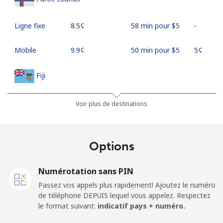
Ligne fixe
⁦8.5¢⁩
58 min pour ⁦$5⁩
-
Mobile
⁦9.9¢⁩
50 min pour ⁦$5⁩
⁦5¢⁩
Fiji
Ligne fixe
⁦37.9¢⁩
13 min pour ⁦$5⁩
-
Voir plus de destinations
Mobile
⁦37.5¢⁩
13 min pour ⁦$5⁩
⁦17¢⁩
Options
Finland
Numérotation sans PIN
Ligne fixe
⁦35.5¢⁩
14 min pour ⁦$5⁩
-
Passez vos appels plus rapidement! Ajoutez le numéro
de téléphone DEPUIS lequel vous appelez. Respectez
Mobile
⁦34.5¢⁩
14 min pour ⁦$5⁩
⁦11¢⁩
le format suivant:
indicatif pays + numéro.