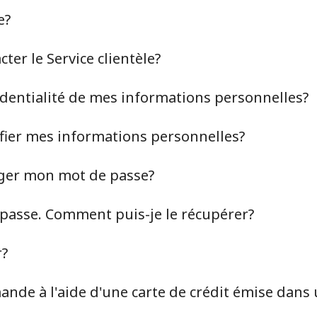
e?
er le Service clientèle?
identialité de mes informations personnelles?
ier mes informations personnelles?
ger mon mot de passe?
 passe. Comment puis-je le récupérer?
Aucun mot de passe créé
r?
8 caractères minimum
Une lettre majuscule et une lettre minuscule
nde à l'aide d'une carte de crédit émise dans 
Un numéro
Un caractère spécial