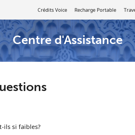
Crédits Voice
Recharge Portable
Trav
Centre d'Assistance
Bienvenue!
Vous avez déjà un compte?
Connectez-vous →
uestions
S'enregistrer avec
-ils si faibles?
ou