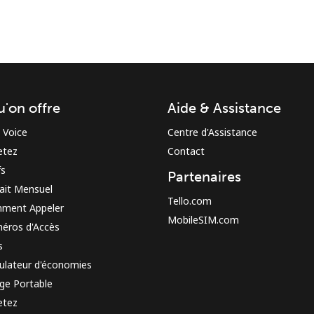
u'on offre
Aide & Assistance
Restez en contact pour obtenir nos meilleures
 Voice
Centre d'Assistance
offres.
etez
Contact
En créant un compte sur ce site, j'accepte les
fs
Partenaires
présentes
Conditions générales.
ait Mensuel
Tello.com
ment Appeler
MobileSIM.com
S'inscrire
éros d'Accès
s
ulateur d'économies
ge Portable
etez