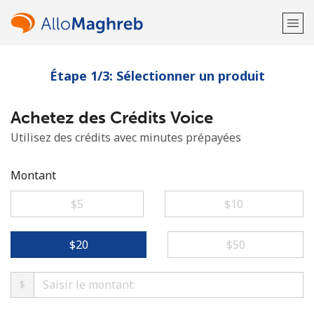
Étape 1/3: Sélectionner un produit
Bienvenue!
Achetez des Crédits Voice
Vous avez déjà un compte?
Connectez-vous →
Utilisez des crédits avec minutes prépayées
S'enregistrer avec
Montant
⁦$5⁩
⁦$10⁩
ou
⁦$20⁩
⁦$50⁩
$