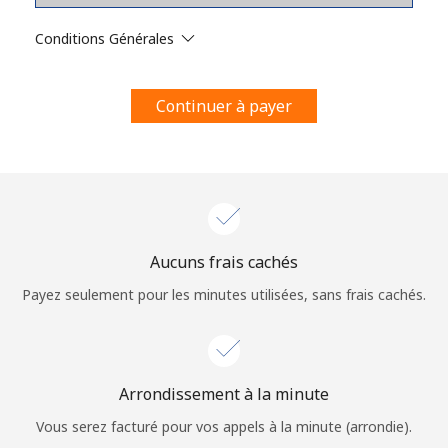
Conditions générales.
Conditions Générales
S'inscrire
Continuer à payer
Bonjour!
Identifiez-vous ou
INSCRIVEZ-VOUS →
Aucuns frais cachés
Payez seulement pour les minutes utilisées, sans frais cachés.
Arrondissement à la minute
Rappel du mot de passe →
Vous serez facturé pour vos appels à la minute (arrondie).