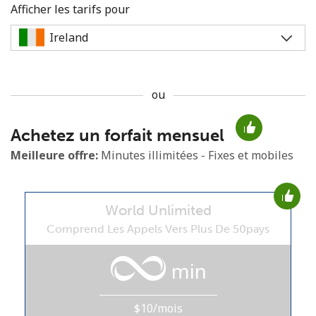
Afficher les tarifs pour
ou
Aucun mot de passe créé
Achetez un forfait mensuel
8 caractères minimum
Une lettre majuscule et une lettre minuscule
Meilleure offre:
Minutes illimitées - Fixes et mobiles
Un numéro
Un caractère spécial
World Unlimited
Comprend Les Appels Vers Plus De 50pays
min
Restez en contact pour obtenir nos meilleures offres.
$10/mois
En créant un compte sur ce site, j'accepte les présentes