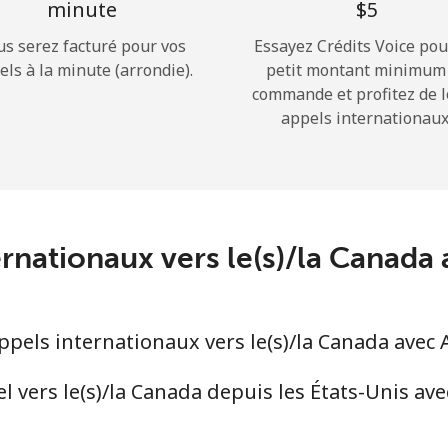
minute
⁦$5⁩
us serez facturé pour vos
Essayez Crédits Voice pou
Bonjour!
els à la minute (arrondie).
petit montant minimum
commande et profitez de 
appels internationaux
Identifiez-vous ou
INSCRIVEZ-VOUS →
ternationaux vers le(s)/la Canad
Rappel du mot de passe →
pels internationaux vers le(s)/la Canada avec
Login
 vers le(s)/la Canada depuis les États-Unis ave