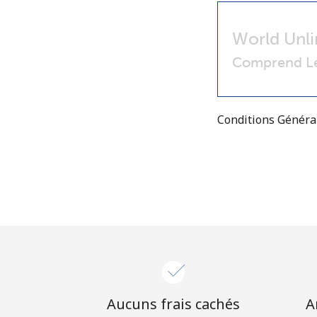
World Unli
Comprend Le
Conditions Génér
Aucuns frais cachés
A