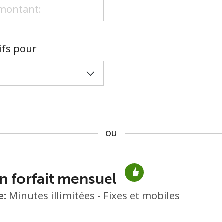
ou
rifs pour
ou
n forfait mensuel
Aucun mot de passe créé
e:
Minutes illimitées - Fixes et mobiles
8 caractères minimum
Une lettre majuscule et une lettre minuscule