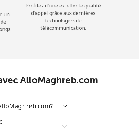
Profitez d'une excellente qualité
d'appel grâce aux dernières
r un
technologies de
 de
télécommunication.
longs
.
a avec AlloMaghreb.com
 AlloMaghreb.com?
c