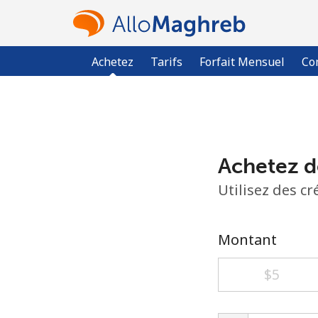
Achetez
Tarifs
Forfait Mensuel
Co
Achetez d
Utilisez des c
Montant
⁦$5⁩