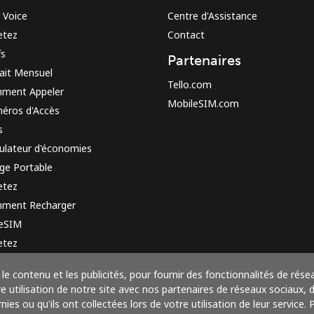
 Voice
Centre d'Assistance
etez
Contact
fs
Partenaires
ait Mensuel
Tello.com
ment Appeler
MobileSIM.com
éros d'Accès
s
ulateur d'économies
ge Portable
etez
ment Recharger
 eSIM
etez
e de fonctionnement
le contenu et les publicités, pour fournir des fonctionnalités de rése
utilisation de notre site avec nos partenaires de réseaux sociaux, de
ies ou qu'ils ont collectées lors de votre utilisation de leur service.