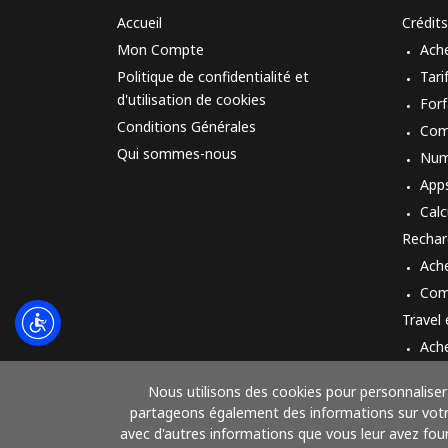
Accueil
Crédits
Mon Compte
Ach
Politique de confidentialité et
Tari
d'utilisation de cookies
Forf
Conditions Générales
Com
Qui sommes-nous
Num
App
Calc
Rechar
Ach
Com
Travel
Ach
Mod
Nous utilisons des cookies pour personnaliser 
partageons également des informations sur votre 
avec d'autres informations que vous leur avez fourn