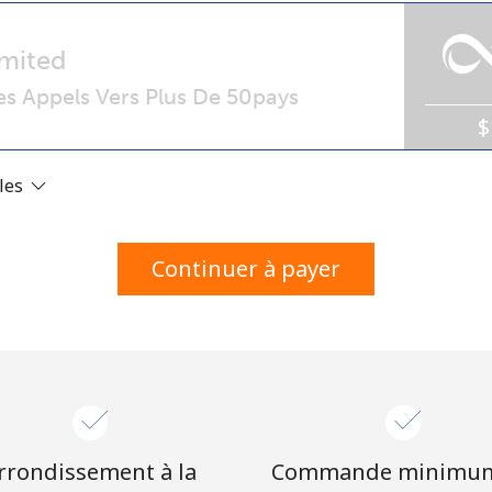
Un numéro
Un caractère spécial
mited
s Appels Vers Plus De 50pays
$
ales
Restez en contact pour obtenir nos meilleures
offres.
Continuer à payer
En créant un compte sur ce site, j'accepte les
présentes
Conditions générales.
S'inscrire
rrondissement à la
Commande minimu