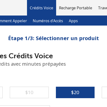
Crédits Voice
Recharge Portable
Trav
mment Appeler
Numéros d'Accès
Apps
Étape 1/3: Sélectionner un produit
Bienvenue!
es Crédits Voice
Vous avez déjà un compte?
Connectez-vous →
rédits avec minutes prépayées
S'enregistrer avec
⁦$10⁩
⁦$20⁩